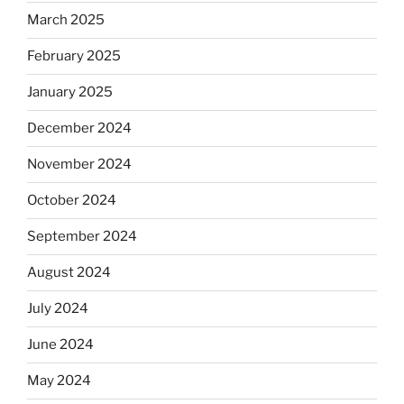
March 2025
February 2025
January 2025
December 2024
November 2024
October 2024
September 2024
August 2024
July 2024
June 2024
May 2024