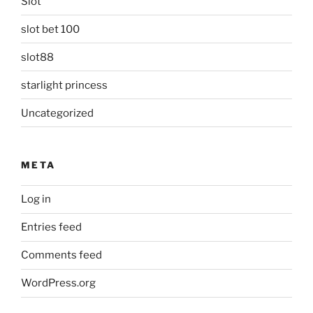
Slot
slot bet 100
slot88
starlight princess
Uncategorized
META
Log in
Entries feed
Comments feed
WordPress.org