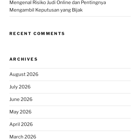
Mengenal Risiko Judi Online dan Pentingnya
Mengambil Keputusan yang Bijak
RECENT COMMENTS
ARCHIVES
August 2026
July 2026
June 2026
May 2026
April 2026
March 2026