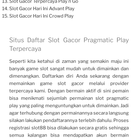
Slot Gacor Terpercaya Play n Go
Slot Gacor Hari Ini Advant Play
Slot Gacor Hari Ini Crowd Play
Situs Daftar Slot Gacor Pragmatic Play
Terpercaya
Seperti kita ketahui di zaman yang semakin maju ini
banyak game slot sangat mudah untuk dimainkan dan
dimenangkan. Daftarkan diri Anda sekarang dengan
memainkan game slot gacor melalui provider
terpercaya kami. Dengan bermain aktif di sini pemain
bisa menikmati sejumlah permainan slot pragmatic
play yang paling menguntungkan untuk dimainkan. Jadi
agar terhubung dengan permainannya secara langsung
silakan lakukan pendaftarannya terlebih dahulu. Proses
registrasi slot88 bisa dilakukan secara gratis sehingga
semua kalangan bisa mendapatkan akun bermain