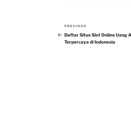
Post
Previous
PREVIOUS
navigation
Post
Daftar Situs Slot Online Uang A
Terpercaya di Indonesia