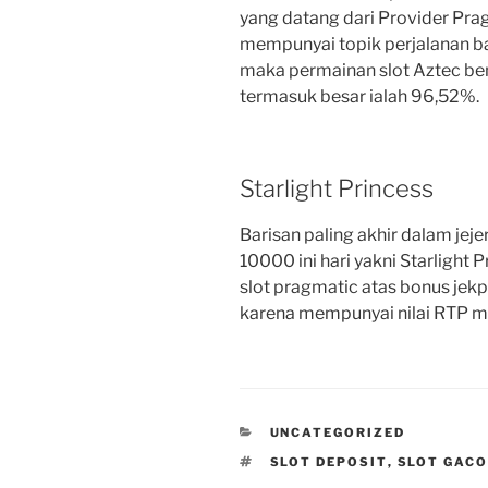
yang datang dari Provider Pra
mempunyai topik perjalanan ba
maka permainan slot Aztec ben
termasuk besar ialah 96,52%.
Starlight Princess
Barisan paling akhir dalam jej
10000 ini hari yakni Starlight 
slot pragmatic atas bonus jekp
karena mempunyai nilai RTP 
CATEGORIES
UNCATEGORIZED
TAGS
SLOT DEPOSIT
,
SLOT GAC