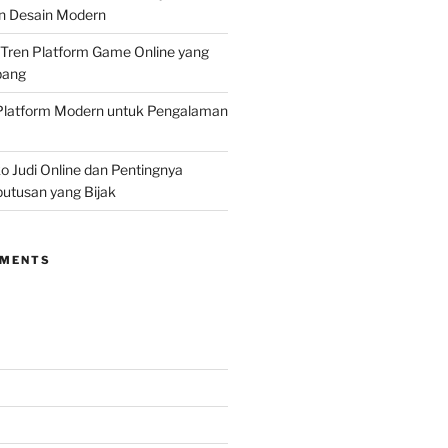
an Desain Modern
Tren Platform Game Online yang
bang
atform Modern untuk Pengalaman
o Judi Online dan Pentingnya
utusan yang Bijak
MMENTS