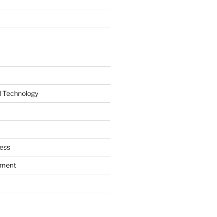
 Technology
ness
ement