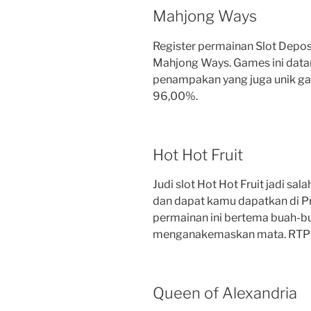
Mahjong Ways
Register permainan Slot Depos
Mahjong Ways. Games ini data
penampakan yang juga unik 
96,00%.
Hot Hot Fruit
Judi slot Hot Hot Fruit jadi sal
dan dapat kamu dapatkan di P
permainan ini bertema buah-bu
menganakemaskan mata. RTP ya
Queen of Alexandria