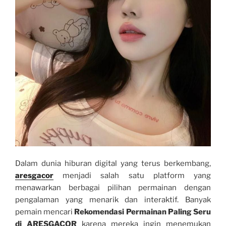
Dalam dunia hiburan digital yang terus berkembang,
aresgacor
menjadi salah satu platform yang
menawarkan berbagai pilihan permainan dengan
pengalaman yang menarik dan interaktif. Banyak
pemain mencari
Rekomendasi Permainan Paling Seru
di ARESGACOR
karena mereka ingin menemukan