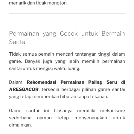
menarik dan tidak monoton.
Permainan yang Cocok untuk Bermain
Santai
Tidak semua pemain mencari tantangan tinggi dalam
game. Banyak juga yang lebih memilih permainan
santai untuk mengisi waktu luang.
Dalam
Rekomendasi Permainan Paling Seru di
ARESGACOR
, tersedia berbagai pilihan game santai
yang tetap memberikan hiburan tanpa tekanan.
Game santai ini biasanya memiliki mekanisme
sederhana namun tetap menyenangkan untuk
dimainkan.