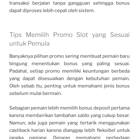
transaksi berjalan tanpa gangguan sehingga bonus
dapat diproses lebih cepat oleh sistem.
Tips Memilih Promo Slot yang Sesuai
untuk Pemula
Banyaknya pilihan promo sering membuat pemain baru
bingung menentukan bonus yang paling sesuai.
Padahal, setiap promo memiliki keuntungan berbeda
yang dapat disesuaikan dengan kebutuhan pemain.
Oleh sebab itu, penting untuk memahami jenis bonus
sebelum mulai bermain.
Sebagian pemain lebih memilih bonus deposit pertama
karena memberikan tambahan saldo yang cukup besar.
Namun, ada juga pemain yang tertarik menggunakan
cashback harian karena dianggap lebih fleksibel untuk
jangka panjang. Dengan memahami perbedaan