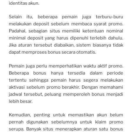
identitas akun.
Selain itu, beberapa pemain juga terburu-buru
melakukan deposit sebelum membaca syarat promo.
Padahal, sebagian situs memiliki ketentuan nominal
minimal deposit yang harus dipenuhi terlebih dahulu.
Jika aturan tersebut diabaikan, sistem biasanya tidak
dapat memproses bonus secara otomatis.
Pemain juga perlu memperhatikan waktu aktif promo.
Beberapa bonus hanya tersedia dalam periode
tertentu sehingga pemain harus segera melakukan
aktivasi sebelum promo berakhir. Dengan memahami
jadwal tersebut, peluang memperoleh bonus menjadi
lebih besar.
Kemudian, penting untuk memastikan akun belum
pernah digunakan sebelumnya untuk klaim promo
serupa. Banyak situs menerapkan aturan satu bonus