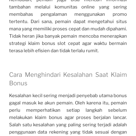
tambahan melalui komunitas online yang sering
membahas pengalaman menggunakan promo
tertentu. Dari sana, pemain dapat mengetahui situs
mana yang memiliki proses cepat dan mudah dipahami.
Tidak heran jika banyak pemain mencoba menerapkan
strategi klaim bonus slot cepat agar waktu bermain
terasa lebih efisien dan tidak terlalu rumit.
Cara Menghindari Kesalahan Saat Klaim
Bonus
Kesalahan kecil sering menjadi penyebab utama bonus
gagal masuk ke akun pemain. Oleh karena itu, pemain
perlu memperhatikan setiap langkah sebelum
melakukan klaim bonus agar proses berjalan lancar.
Salah satu kesalahan yang paling sering terjadi adalah
penggunaan data rekening yang tidak sesuai dengan