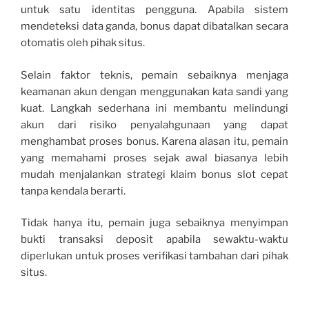
untuk satu identitas pengguna. Apabila sistem
mendeteksi data ganda, bonus dapat dibatalkan secara
otomatis oleh pihak situs.
Selain faktor teknis, pemain sebaiknya menjaga
keamanan akun dengan menggunakan kata sandi yang
kuat. Langkah sederhana ini membantu melindungi
akun dari risiko penyalahgunaan yang dapat
menghambat proses bonus. Karena alasan itu, pemain
yang memahami proses sejak awal biasanya lebih
mudah menjalankan strategi klaim bonus slot cepat
tanpa kendala berarti.
Tidak hanya itu, pemain juga sebaiknya menyimpan
bukti transaksi deposit apabila sewaktu-waktu
diperlukan untuk proses verifikasi tambahan dari pihak
situs.