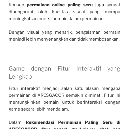
Konsep
permainan online paling seru
juga sangat
dipengaruhi oleh kualitas visual yang mampu
meningkatkan imersi pemain dalam permainan.
Dengan visual yang menarik, pengalaman bermain
menjadi lebih menyenangkan dan tidak membosankan.
Game dengan Fitur Interaktif yang
Lengkap
Fitur interaktif menjadi salah satu alasan mengapa
permainan di ARESGACOR semakin diminati. Fitur ini
memungkinkan pemain untuk berinteraksi dengan
game secara lebih mendalam.
Dalam
Rekomendasi Permainan Paling Seru di