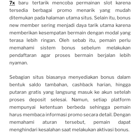
7x
baru tertarik mencoba permainan slot karena
tersedia berbagai promo menarik yang mudah
ditemukan pada halaman utama situs. Selain itu, bonus
new member sering menjadi daya tarik utama karena
memberikan kesempatan bermain dengan modal yang
terasa lebih ringan. Oleh sebab itu, pemain perlu
memahami sistem bonus sebelum melakukan
pendaftaran agar proses bermain berjalan lebih
nyaman.
Sebagian situs biasanya menyediakan bonus dalam
bentuk saldo tambahan, cashback harian, hingga
putaran gratis yang langsung masuk ke akun setelah
proses deposit selesai. Namun, setiap platform
mempunyai ketentuan berbeda sehingga pemain
harus membaca informasi promo secara detail. Dengan
memahami aturan tersebut, pemain dapat
menghindari kesalahan saat melakukan aktivasi bonus.