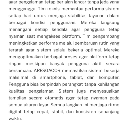
agar pengalaman tetap berjalan lancar tanpa jeda yang
mengganggu. Tim teknis memantau performa sistem
setiap hari untuk menjaga stabilitas layanan dalam
berbagai kondisi penggunaan. Mereka langsung
menangani setiap kendala agar pengguna tetap
nyaman saat mengakses platform. Tim pengembang
meningkatkan performa melalui pembaruan rutin yang
terarah agar sistem selalu bekerja optimal. Mereka
mengoptimalkan berbagai proses agar platform tetap
ringan meskipun banyak pengguna aktif secara
bersamaan. ARESGACOR memastikan sistem bekerja
maksimal di smartphone, tablet, dan komputer.
Pengguna bisa berpindah perangkat tanpa kehilangan
kualitas pengalaman. Sistem juga menyesuaikan
tampilan secara otomatis agar tetap nyaman pada
semua ukuran layar. Semua langkah ini menjaga ritme
digital tetap cepat, stabil, dan konsisten sepanjang
waktu.