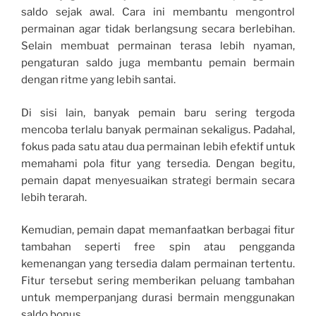
saldo sejak awal. Cara ini membantu mengontrol
permainan agar tidak berlangsung secara berlebihan.
Selain membuat permainan terasa lebih nyaman,
pengaturan saldo juga membantu pemain bermain
dengan ritme yang lebih santai.
Di sisi lain, banyak pemain baru sering tergoda
mencoba terlalu banyak permainan sekaligus. Padahal,
fokus pada satu atau dua permainan lebih efektif untuk
memahami pola fitur yang tersedia. Dengan begitu,
pemain dapat menyesuaikan strategi bermain secara
lebih terarah.
Kemudian, pemain dapat memanfaatkan berbagai fitur
tambahan seperti free spin atau pengganda
kemenangan yang tersedia dalam permainan tertentu.
Fitur tersebut sering memberikan peluang tambahan
untuk memperpanjang durasi bermain menggunakan
saldo bonus.