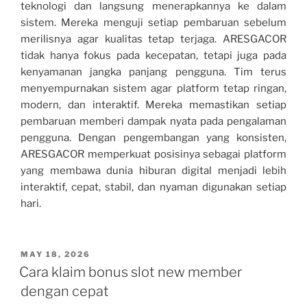
teknologi dan langsung menerapkannya ke dalam
sistem. Mereka menguji setiap pembaruan sebelum
merilisnya agar kualitas tetap terjaga. ARESGACOR
tidak hanya fokus pada kecepatan, tetapi juga pada
kenyamanan jangka panjang pengguna. Tim terus
menyempurnakan sistem agar platform tetap ringan,
modern, dan interaktif. Mereka memastikan setiap
pembaruan memberi dampak nyata pada pengalaman
pengguna. Dengan pengembangan yang konsisten,
ARESGACOR memperkuat posisinya sebagai platform
yang membawa dunia hiburan digital menjadi lebih
interaktif, cepat, stabil, dan nyaman digunakan setiap
hari.
POSTED
MAY 18, 2026
ON
Cara klaim bonus slot new member
dengan cepat