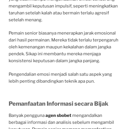
mengambil keputusan impulsif, seperti meningkatkan
taruhan setelah kalah atau bermain terlalu agresif
setelah menang.
Pemain senior biasanya menerapkan jarak emosional
dari hasil permainan. Mereka tidak terlalu terpengaruh
oleh kemenangan maupun kekalahan dalam jangka
pendek. Sikap ini membantu mereka menjaga
konsistensi keputusan dalam jangka panjang.
Pengendalian emosi menjadi salah satu aspek yang
lebih penting dibandingkan teknik apa pun.
Pemanfaatan Informasi secara Bijak
Banyak pengguna
agen sbobet
mengandalkan
berbagai informasi dan analisis sebelum mengambil