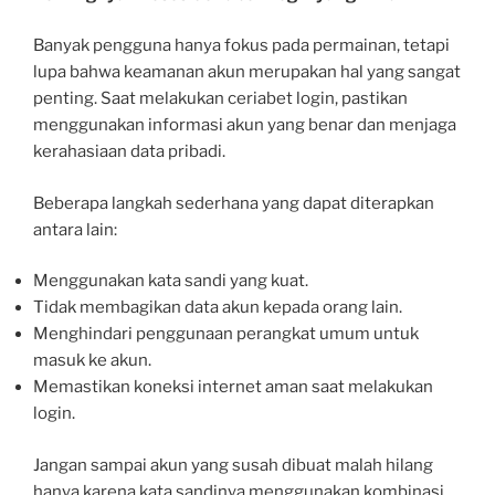
Banyak pengguna hanya fokus pada permainan, tetapi
lupa bahwa keamanan akun merupakan hal yang sangat
penting. Saat melakukan ceriabet login, pastikan
menggunakan informasi akun yang benar dan menjaga
kerahasiaan data pribadi.
Beberapa langkah sederhana yang dapat diterapkan
antara lain:
Menggunakan kata sandi yang kuat.
Tidak membagikan data akun kepada orang lain.
Menghindari penggunaan perangkat umum untuk
masuk ke akun.
Memastikan koneksi internet aman saat melakukan
login.
Jangan sampai akun yang susah dibuat malah hilang
hanya karena kata sandinya menggunakan kombinasi