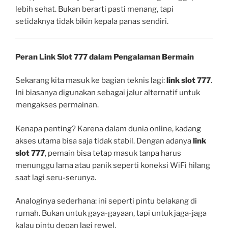
lebih sehat. Bukan berarti pasti menang, tapi
setidaknya tidak bikin kepala panas sendiri.
Peran Link Slot 777 dalam Pengalaman Bermain
Sekarang kita masuk ke bagian teknis lagi:
link slot 777
.
Ini biasanya digunakan sebagai jalur alternatif untuk
mengakses permainan.
Kenapa penting? Karena dalam dunia online, kadang
akses utama bisa saja tidak stabil. Dengan adanya
link
slot 777
, pemain bisa tetap masuk tanpa harus
menunggu lama atau panik seperti koneksi WiFi hilang
saat lagi seru-serunya.
Analoginya sederhana: ini seperti pintu belakang di
rumah. Bukan untuk gaya-gayaan, tapi untuk jaga-jaga
kalau pintu depan lagi rewel.