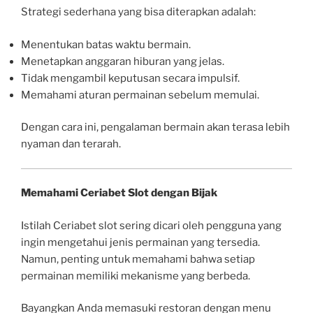
Strategi sederhana yang bisa diterapkan adalah:
Menentukan batas waktu bermain.
Menetapkan anggaran hiburan yang jelas.
Tidak mengambil keputusan secara impulsif.
Memahami aturan permainan sebelum memulai.
Dengan cara ini, pengalaman bermain akan terasa lebih
nyaman dan terarah.
Memahami Ceriabet Slot dengan Bijak
Istilah Ceriabet slot sering dicari oleh pengguna yang
ingin mengetahui jenis permainan yang tersedia.
Namun, penting untuk memahami bahwa setiap
permainan memiliki mekanisme yang berbeda.
Bayangkan Anda memasuki restoran dengan menu