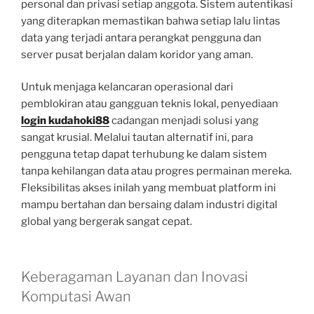
personal dan privasi setiap anggota. Sistem autentikasi
yang diterapkan memastikan bahwa setiap lalu lintas
data yang terjadi antara perangkat pengguna dan
server pusat berjalan dalam koridor yang aman.
Untuk menjaga kelancaran operasional dari
pemblokiran atau gangguan teknis lokal, penyediaan
login kudahoki88
cadangan menjadi solusi yang
sangat krusial. Melalui tautan alternatif ini, para
pengguna tetap dapat terhubung ke dalam sistem
tanpa kehilangan data atau progres permainan mereka.
Fleksibilitas akses inilah yang membuat platform ini
mampu bertahan dan bersaing dalam industri digital
global yang bergerak sangat cepat.
Keberagaman Layanan dan Inovasi
Komputasi Awan