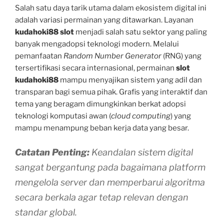
Salah satu daya tarik utama dalam ekosistem digital ini
adalah variasi permainan yang ditawarkan. Layanan
kudahoki88 slot
menjadi salah satu sektor yang paling
banyak mengadopsi teknologi modern. Melalui
pemanfaatan
Random Number Generator
(RNG) yang
tersertifikasi secara internasional, permainan
slot
kudahoki88
mampu menyajikan sistem yang adil dan
transparan bagi semua pihak. Grafis yang interaktif dan
tema yang beragam dimungkinkan berkat adopsi
teknologi komputasi awan (
cloud computing
) yang
mampu menampung beban kerja data yang besar.
Catatan Penting:
Keandalan sistem digital
sangat bergantung pada bagaimana platform
mengelola server dan memperbarui algoritma
secara berkala agar tetap relevan dengan
standar global.