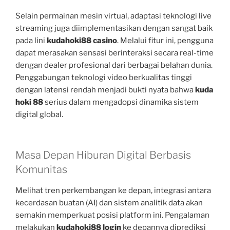
Selain permainan mesin virtual, adaptasi teknologi live
streaming juga diimplementasikan dengan sangat baik
pada lini
kudahoki88 casino
. Melalui fitur ini, pengguna
dapat merasakan sensasi berinteraksi secara real-time
dengan dealer profesional dari berbagai belahan dunia.
Penggabungan teknologi video berkualitas tinggi
dengan latensi rendah menjadi bukti nyata bahwa
kuda
hoki 88
serius dalam mengadopsi dinamika sistem
digital global.
Masa Depan Hiburan Digital Berbasis
Komunitas
Melihat tren perkembangan ke depan, integrasi antara
kecerdasan buatan (AI) dan sistem analitik data akan
semakin memperkuat posisi platform ini. Pengalaman
melakukan
kudahoki88 login
ke depannya diprediksi