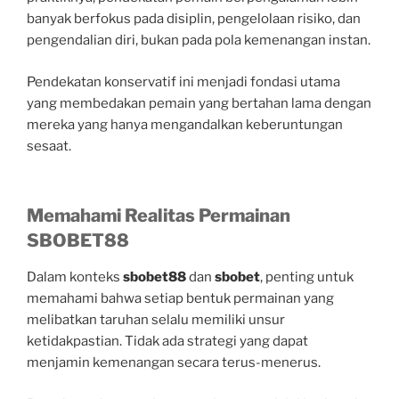
banyak berfokus pada disiplin, pengelolaan risiko, dan
pengendalian diri, bukan pada pola kemenangan instan.
Pendekatan konservatif ini menjadi fondasi utama
yang membedakan pemain yang bertahan lama dengan
mereka yang hanya mengandalkan keberuntungan
sesaat.
Memahami Realitas Permainan
SBOBET88
Dalam konteks
sbobet88
dan
sbobet
, penting untuk
memahami bahwa setiap bentuk permainan yang
melibatkan taruhan selalu memiliki unsur
ketidakpastian. Tidak ada strategi yang dapat
menjamin kemenangan secara terus-menerus.