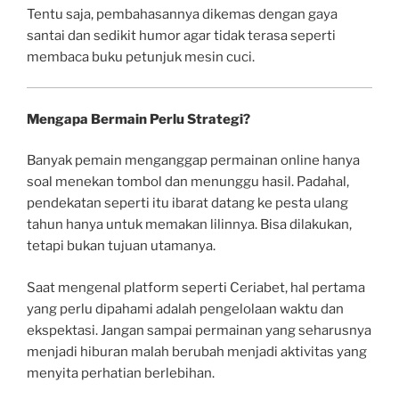
Tentu saja, pembahasannya dikemas dengan gaya
santai dan sedikit humor agar tidak terasa seperti
membaca buku petunjuk mesin cuci.
Mengapa Bermain Perlu Strategi?
Banyak pemain menganggap permainan online hanya
soal menekan tombol dan menunggu hasil. Padahal,
pendekatan seperti itu ibarat datang ke pesta ulang
tahun hanya untuk memakan lilinnya. Bisa dilakukan,
tetapi bukan tujuan utamanya.
Saat mengenal platform seperti Ceriabet, hal pertama
yang perlu dipahami adalah pengelolaan waktu dan
ekspektasi. Jangan sampai permainan yang seharusnya
menjadi hiburan malah berubah menjadi aktivitas yang
menyita perhatian berlebihan.