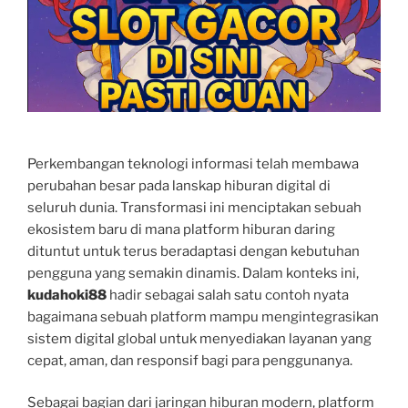
Perkembangan teknologi informasi telah membawa
perubahan besar pada lanskap hiburan digital di
seluruh dunia. Transformasi ini menciptakan sebuah
ekosistem baru di mana platform hiburan daring
dituntut untuk terus beradaptasi dengan kebutuhan
pengguna yang semakin dinamis. Dalam konteks ini,
kudahoki88
hadir sebagai salah satu contoh nyata
bagaimana sebuah platform mampu mengintegrasikan
sistem digital global untuk menyediakan layanan yang
cepat, aman, dan responsif bagi para penggunanya.
Sebagai bagian dari jaringan hiburan modern, platform