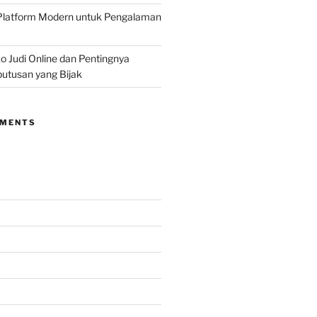
atform Modern untuk Pengalaman
o Judi Online dan Pentingnya
utusan yang Bijak
MMENTS