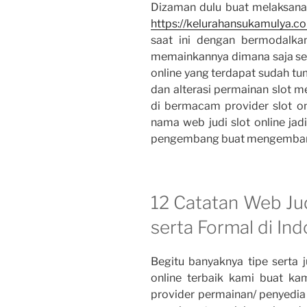
Dizaman dulu buat melaksanak
https://kelurahansukamulya.c
saat ini dengan bermodalka
memainkannya dimana saja ser
online yang terdapat sudah 
dan alterasi permainan slot
di bermacam provider slot on
nama web judi slot online jad
pengembang buat mengembanng
12 Catatan Web Jud
serta Formal di In
Begitu banyaknya tipe serta 
online terbaik kami buat ka
provider permainan/ penyedia 