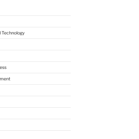
 Technology
ness
ement