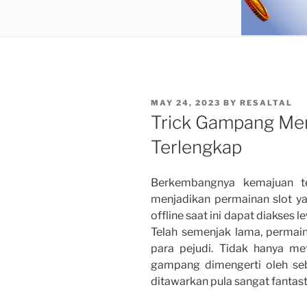
POSTED
MAY 24, 2023
BY
RESALTAL
ON
Trick Gampang Me
Terlengkap
Berkembangnya kemajuan te
menjadikan permainan slot y
offline saat ini dapat diakses
Telah semenjak lama, permaina
para pejudi. Tidak hanya m
gampang dimengerti oleh se
ditawarkan pula sangat fantast