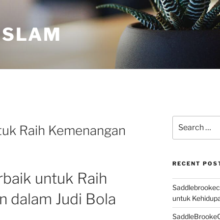
ISLAM
Search
ntuk Raih Kemenangan
for:
RECENT POS
baik untuk Raih
Saddlebrookeco
 dalam Judi Bola
untuk Kehidu
SaddleBrooke