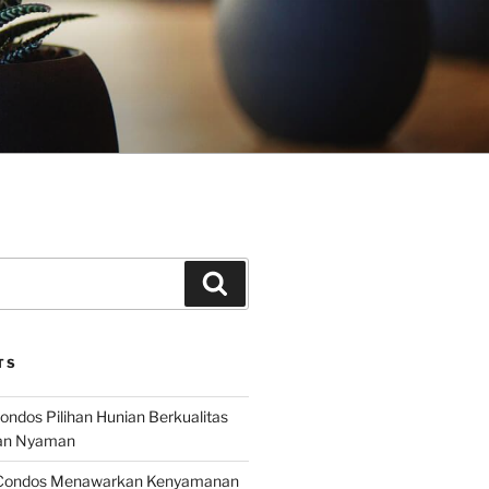
Search
TS
ndos Pilihan Hunian Berkualitas
pan Nyaman
Condos Menawarkan Kenyamanan