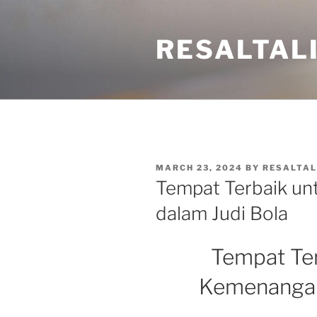
Skip
to
RESALTAL
content
POSTED
MARCH 23, 2024
BY
RESALTAL
ON
Tempat Terbaik u
dalam Judi Bola
Tempat Ter
Kemenangan