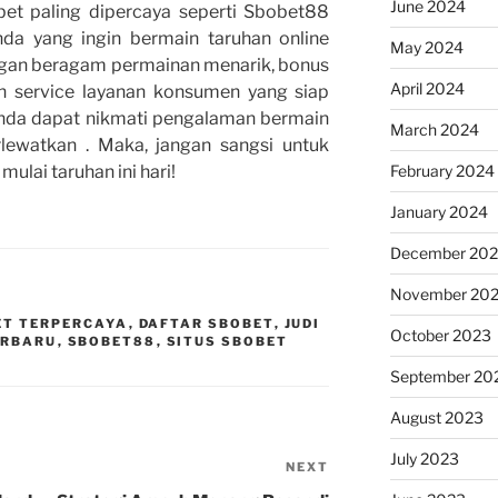
June 2024
bet paling dipercaya seperti Sbobet88
nda yang ingin bermain taruhan online
May 2024
gan beragam permainan menarik, bonus
April 2024
n service layanan konsumen yang siap
nda dapat nikmati pengalaman bermain
March 2024
rlewatkan . Maka, jangan sangsi untuk
lai taruhan ini hari!
February 2024
January 2024
December 20
November 20
ET TERPERCAYA
,
DAFTAR SBOBET
,
JUDI
October 2023
ERBARU
,
SBOBET88
,
SITUS SBOBET
September 20
August 2023
July 2023
NEXT
Next
Post