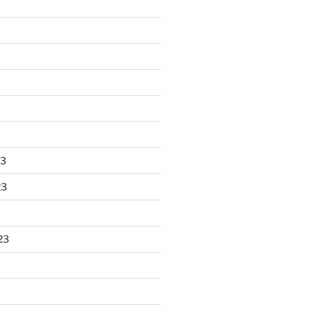
23
23
23