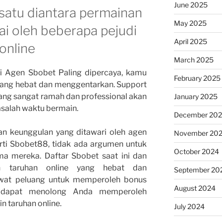
June 2025
 satu diantara permainan
May 2025
ai oleh beberapa pejudi
April 2025
online
March 2025
di Agen Sbobet Paling dipercaya, kamu
February 2025
yang hebat dan menggentarkan. Support
ang sangat ramah dan professional akan
January 2025
alah waktu bermain.
December 20
n keunggulan yang ditawari oleh agen
November 20
rti Sbobet88, tidak ada argumen untuk
October 2024
a mereka. Daftar Sbobet saat ini dan
in taruhan online yang hebat dan
September 20
ewat peluang untuk memperoleh bonus
August 2024
dapat menolong Anda memperoleh
n taruhan online.
July 2024