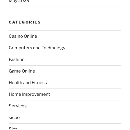
May 2023
CATEGORIES
Casino Online
Computers and Technology
Fashion
Game Online
Health and Fitness
Home Improvement
Services
sicbo
Slot