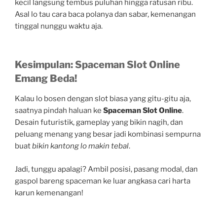
kecil langsung tembus puluhan hingga ratusan ribu.
Asal lo tau cara baca polanya dan sabar, kemenangan
tinggal nunggu waktu aja.
Kesimpulan: Spaceman Slot Online
Emang Beda!
Kalau lo bosen dengan slot biasa yang gitu-gitu aja,
saatnya pindah haluan ke
Spaceman Slot Online
.
Desain futuristik, gameplay yang bikin nagih, dan
peluang menang yang besar jadi kombinasi sempurna
buat
bikin kantong lo makin tebal
.
Jadi, tunggu apalagi? Ambil posisi, pasang modal, dan
gaspol bareng spaceman ke luar angkasa cari harta
karun kemenangan!