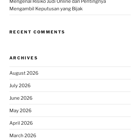
Mengenal Risiko Judi Online dan Pentingnya
Mengambil Keputusan yang Bijak
RECENT COMMENTS
ARCHIVES
August 2026
July 2026
June 2026
May 2026
April 2026
March 2026