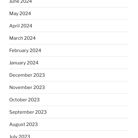
June 2024
May 2024
April 2024
March 2024
February 2024
January 2024
December 2023
November 2023
October 2023
September 2023
August 2023
July 2023