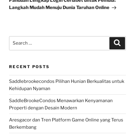
Panduan Lengkap Login Ceriabet untuk Pemula:
Langkah Mudah Menuju Dunia Taruhan Online
Search
Search
for:
RECENT POSTS
Saddlebrookecondos Pilihan Hunian Berkualitas untuk
Kehidupan Nyaman
SaddleBrookeCondos Menawarkan Kenyamanan
Properti dengan Desain Modern
Aresgacor dan Tren Platform Game Online yang Terus
Berkembang