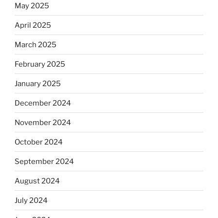
May 2025
April 2025
March 2025
February 2025
January 2025
December 2024
November 2024
October 2024
September 2024
August 2024
July 2024