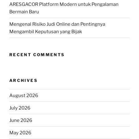
ARESGACOR Platform Modern untuk Pengalaman
Bermain Baru
Mengenal Risiko Judi Online dan Pentingnya
Mengambil Keputusan yang Bijak
RECENT COMMENTS
ARCHIVES
August 2026
July 2026
June 2026
May 2026