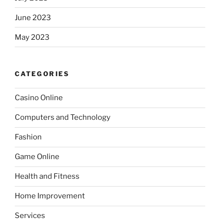
June 2023
May 2023
CATEGORIES
Casino Online
Computers and Technology
Fashion
Game Online
Health and Fitness
Home Improvement
Services