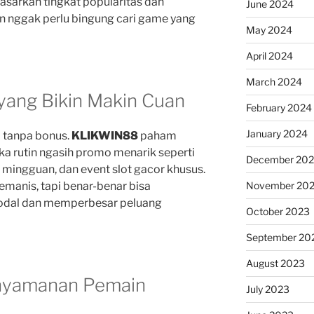
sarkan tingkat popularitas dan
June 2024
n nggak perlu bingung cari game yang
May 2024
April 2024
March 2024
ang Bikin Makin Cuan
February 2024
January 2024
p tanpa bonus.
KLIKWIN88
paham
ka rutin ngasih promo menarik seperti
December 20
mingguan, dan event slot gacor khusus.
manis, tapi benar-benar bisa
November 20
odal dan memperbesar peluang
October 2023
September 20
August 2023
nyamanan Pemain
July 2023