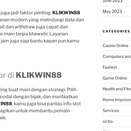
June 2023
May 2023
uga jadi faktor penting.
KLIKWIN88
anan modern yang melindungi data dan
sit dan withdraw juga cepat dan
CATEGORIES
us main tanpa khawatir. Layanan
4 jam juga siap bantu kapan pun kamu
Casino Online
Computers and
Fashion
or di
KLIKWIN88
Game Online
Health and Fit
ing buat main dengan strategi. Pilih
modal dengan bijak, dan manfaatkan
Home Improv
IN88
, kamu juga bisa pantau info slot
ibagikan untuk membantu pemain
Services
ik.
sicbo