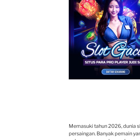
Memasuki tahun 2026, dunia s
persaingan. Banyak pemain yan