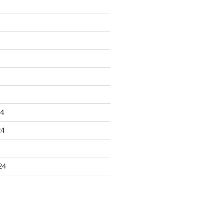
24
24
24