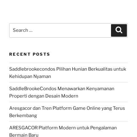
Search
Search
for:
RECENT POSTS
Saddlebrookecondos Pilihan Hunian Berkualitas untuk
Kehidupan Nyaman
SaddleBrookeCondos Menawarkan Kenyamanan
Properti dengan Desain Modern
Aresgacor dan Tren Platform Game Online yang Terus
Berkembang
ARESGACOR Platform Modern untuk Pengalaman
Bermain Baru