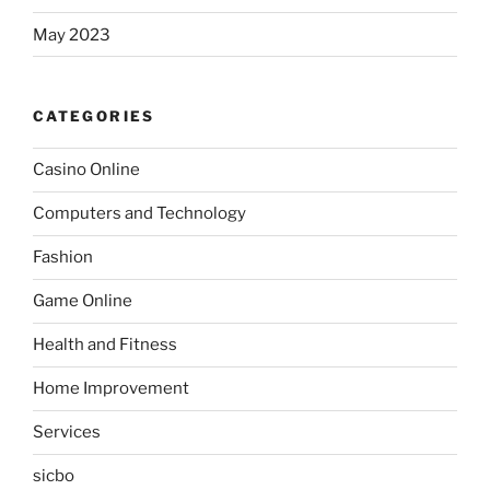
May 2023
CATEGORIES
Casino Online
Computers and Technology
Fashion
Game Online
Health and Fitness
Home Improvement
Services
sicbo