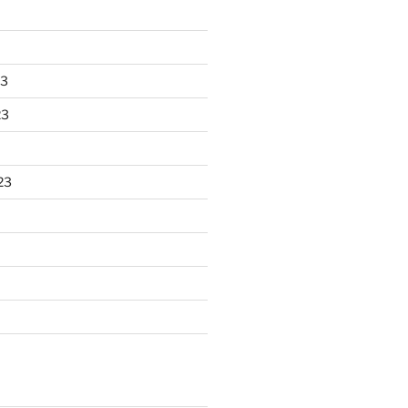
23
23
23