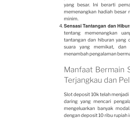
yang besar. Ini berarti pe
memenangkan hadiah besar 
minim.
Sensasi Tantangan dan Hibur
tentang memenangkan uang,
tantangan dan hiburan yang 
suara yang memikat, dan f
menambah pengalaman bermain
Manfaat Bermain S
Terjangkau dan Pe
Slot deposit 10k telah menjadi
daring yang mencari pengal
mengeluarkan banyak modal.
dengan deposit 10 ribu rupiah 