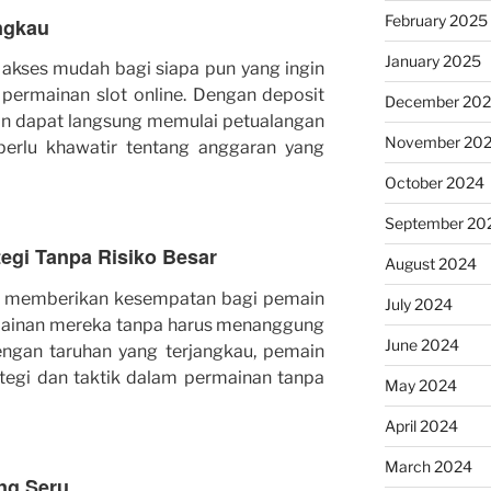
February 2025
ngkau
January 2025
akses mudah bagi siapa pun yang ingin
ermainan slot online. Dengan deposit
December 20
ain dapat langsung memulai petualangan
November 20
perlu khawatir tentang anggaran yang
October 2024
September 20
egi Tanpa Risiko Besar
August 2024
ga memberikan kesempatan bagi pemain
July 2024
mainan mereka tanpa harus menanggung
June 2024
Dengan taruhan yang terjangkau, pemain
tegi dan taktik dalam permainan tanpa
May 2024
April 2024
March 2024
ng Seru