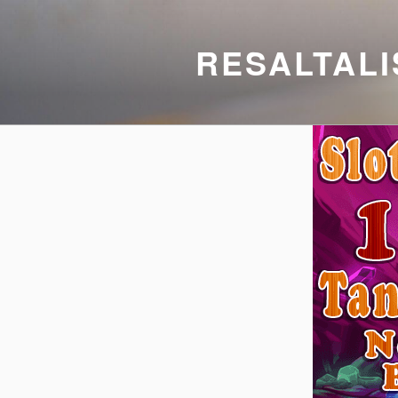
Skip
to
RESALTAL
content