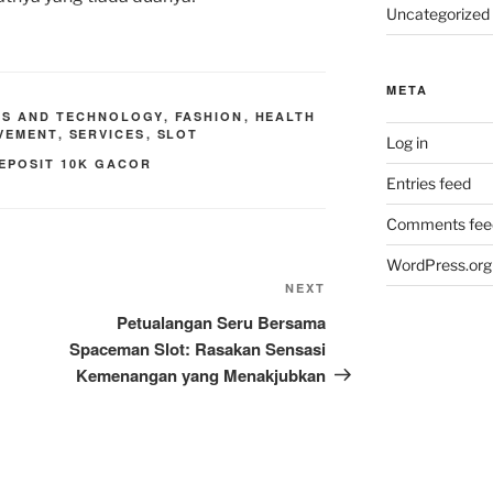
Uncategorized
META
S AND TECHNOLOGY
,
FASHION
,
HEALTH
VEMENT
,
SERVICES
,
SLOT
Log in
EPOSIT 10K GACOR
Entries feed
Comments fee
WordPress.org
Next
NEXT
Post
Petualangan Seru Bersama
Spaceman Slot: Rasakan Sensasi
Kemenangan yang Menakjubkan