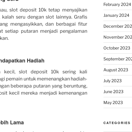
February 2024
au, slot deposit 10k tetap menyajikan
January 2024
kalah seru dengan slot lainnya. Grafis
ang mengasyikkan, dan berbagai fitur
December 20
 setiap putaran menjadi pengalaman
November 20
kan.
October 2023
September 20
endapatkan Hadiah
August 2023
 kecil, slot deposit 10k sering kali
agi pemain untuk memenangkan hadiah-
July 2023
ngan beberapa putaran yang beruntung,
June 2023
sit kecil mereka menjadi kemenangan
May 2023
ebih Lama
CATEGORIES