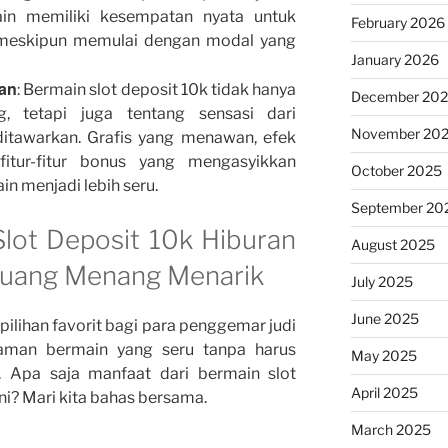
main memiliki kesempatan nyata untuk
February 2026
meskipun memulai dengan modal yang
January 2026
an
: Bermain slot deposit 10k tidak hanya
December 20
 tetapi juga tentang sensasi dari
November 20
ditawarkan. Grafis yang menawan, efek
itur-fitur bonus yang mengasyikkan
October 2025
 menjadi lebih seru.
September 20
lot Deposit 10k Hiburan
August 2025
luang Menang Menarik
July 2025
June 2025
 pilihan favorit bagi para penggemar judi
aman bermain yang seru tanpa harus
May 2025
 Apa saja manfaat dari bermain slot
April 2025
ini? Mari kita bahas bersama.
March 2025