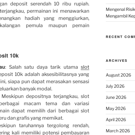
an deposit serendah 10 ribu rupiah.
Mengenal Risik
terjangkau, permainan ini menawarkan
Mengambil Kep
nangkan hadiah yang menggiurkan,
kalangan pemula maupun pemain
RECENT COM
sit 10k
ARCHIVES
au
: Salah satu daya tarik utama
slot
eposit 10k adalah aksesibilitasnya yang
August 2026
ini, siapa pun dapat merasakan sensasi
July 2026
geluarkan banyak modal.
: Meskipun depositnya terjangkau, slot
June 2026
berbagai macam tema dan variasi
May 2026
ain dapat memilih dari berbagai slot
seru dan grafis yang memikat.
April 2026
skipun taruhannya tergolong rendah,
March 2026
ering kali memiliki potensi pembayaran