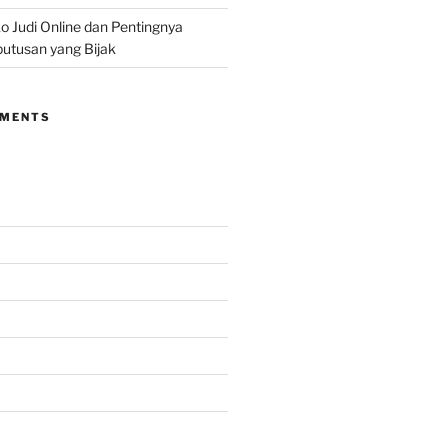
o Judi Online dan Pentingnya
utusan yang Bijak
MMENTS