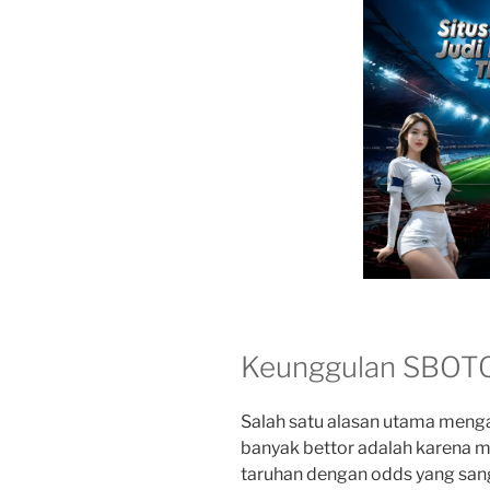
Keunggulan SBOT
Salah satu alasan utama men
banyak bettor adalah karena 
taruhan dengan odds yang sang