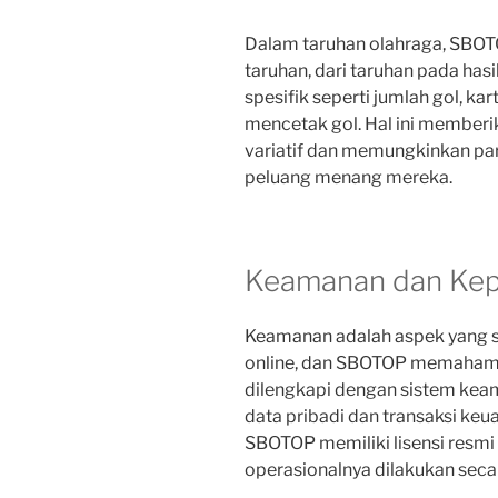
Dalam taruhan olahraga, SBO
taruhan, dari taruhan pada has
spesifik seperti jumlah gol, k
mencetak gol. Hal ini memberi
variatif dan memungkinkan p
peluang menang mereka.
Keamanan dan Kep
Keamanan adalah aspek yang s
online, dan SBOTOP memahami be
dilengkapi dengan sistem keam
data pribadi dan transaksi keu
SBOTOP memiliki lisensi res
operasionalnya dilakukan secar