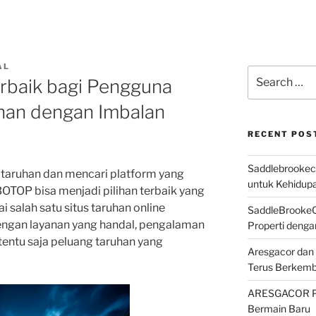
AL
Search
rbaik bagi Pengguna
for:
han dengan Imbalan
RECENT POS
Saddlebrookeco
taruhan dan mencari platform yang
untuk Kehidu
TOP bisa menjadi pilihan terbaik yang
 salah satu situs taruhan online
SaddleBrooke
ngan layanan yang handal, pengalaman
Properti deng
tentu saja peluang taruhan yang
Aresgacor dan 
Terus Berkem
ARESGACOR Pl
Bermain Baru