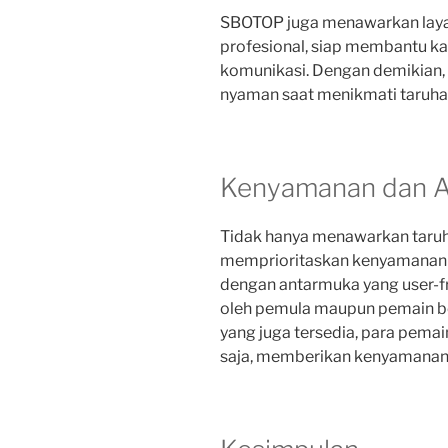
SBOTOP juga menawarkan laya
profesional, siap membantu ka
komunikasi. Dengan demikian, 
nyaman saat menikmati taruhan 
Kenyamanan dan Ak
Tidak hanya menawarkan taruh
memprioritaskan kenyamanan p
dengan antarmuka yang user-fr
oleh pemula maupun pemain b
yang juga tersedia, para pemai
saja, memberikan kenyamanan