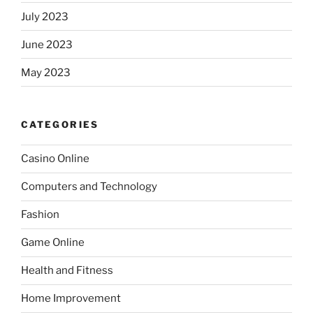
July 2023
June 2023
May 2023
CATEGORIES
Casino Online
Computers and Technology
Fashion
Game Online
Health and Fitness
Home Improvement