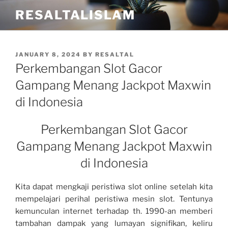
Skip
RESALTALISLAM
to
content
POSTED
JANUARY 8, 2024
BY
RESALTAL
ON
Perkembangan Slot Gacor
Gampang Menang Jackpot Maxwin
di Indonesia
Perkembangan Slot Gacor
Gampang Menang Jackpot Maxwin
di Indonesia
Kita dapat mengkaji peristiwa slot online setelah kita
mempelajari perihal peristiwa mesin slot. Tentunya
kemunculan internet terhadap th. 1990-an memberi
tambahan dampak yang lumayan signifikan, keliru