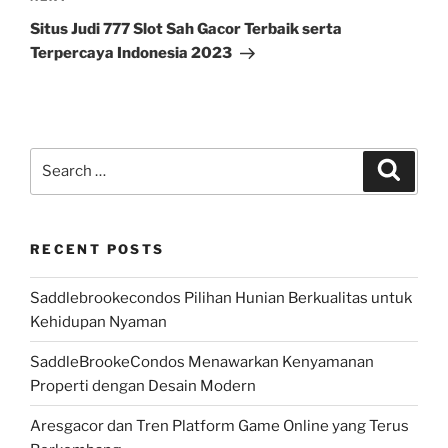
Post
Situs Judi 777 Slot Sah Gacor Terbaik serta
Terpercaya Indonesia 2023
Search
Search
for:
RECENT POSTS
Saddlebrookecondos Pilihan Hunian Berkualitas untuk
Kehidupan Nyaman
SaddleBrookeCondos Menawarkan Kenyamanan
Properti dengan Desain Modern
Aresgacor dan Tren Platform Game Online yang Terus