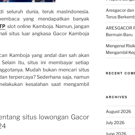
Aresgacor dan 
i seluruh dunia, teruk masIndonesia.
Terus Berkem
k pembaca yang mendapatkan banyak
TP
slot online Kamboja. Namun, jangan
ARESGACOR Pl
nali situs luar angkasa Gacor Kamboja
Bermain Baru
Mengenal Risik
Mengambil Kep
encan Kamboja yang andal dan sah akan
Selain itu, situs ini membayar setiap
nggotanya. Mudah bukan mencari situs
RECENT COM
dan terpercaya? Sederhana saja, namun
melakukan kesalahan saat mengambil
ARCHIVES
August 2026
tentang situs lowongan Gacor
July 2026
24
June 2026