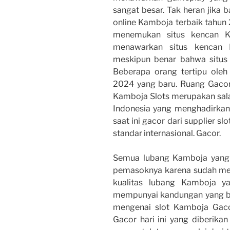
sangat besar. Tak heran jika 
online Kamboja terbaik tahun
menemukan situs kencan Ka
menawarkan situs kencan
meskipun benar bahwa situs
Beberapa orang tertipu oleh
2024 yang baru. Ruang Gaco
Kamboja Slots merupakan salah
Indonesia yang menghadirkan
saat ini gacor dari supplier 
standar internasional. Gacor.
Semua lubang Kamboja yang 
pemasoknya karena sudah mem
kualitas lubang Kamboja y
mempunyai kandungan yang b
mengenai slot Kamboja Gaco
Gacor hari ini yang diberik