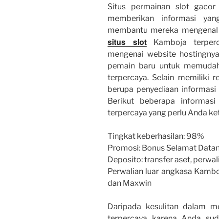
Situs permainan slot gaco
memberikan informasi yan
membantu mereka mengenal si
situs slot
Kamboja terperc
mengenai website hostingnya
pemain baru untuk memudahk
terpercaya. Selain memiliki r
berupa penyediaan informasi 
Berikut beberapa informasi
terpercaya yang perlu Anda ket
Tingkat keberhasilan: 98%
Promosi: Bonus Selamat Data
Deposito: transfer aset, perwal
Perwalian luar angkasa Kamb
dan Maxwin
Daripada kesulitan dalam m
terpercaya karena Anda sud