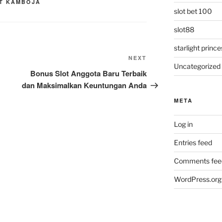
T KAMBOJA
slot bet 100
slot88
starlight prince
Next
NEXT
Uncategorized
Post
Bonus Slot Anggota Baru Terbaik
dan Maksimalkan Keuntungan Anda
META
Log in
Entries feed
Comments fee
WordPress.org