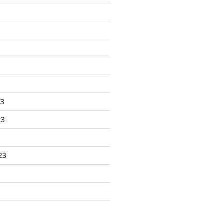
23
23
23