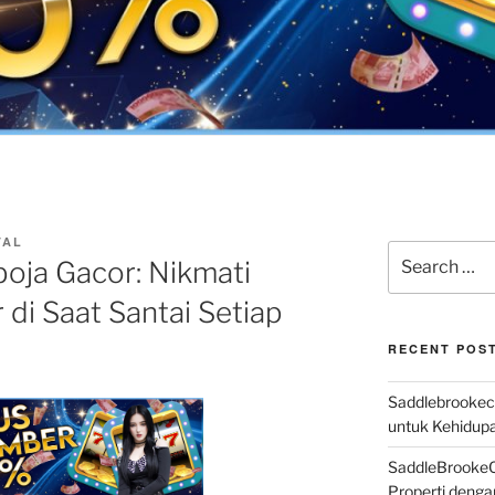
TAL
Search
oja Gacor: Nikmati
for:
di Saat Santai Setiap
RECENT POS
Saddlebrookeco
untuk Kehidu
SaddleBrooke
Properti deng