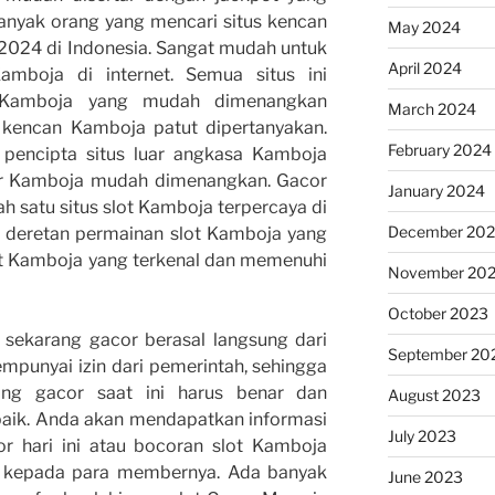
banyak orang yang mencari situs kencan
May 2024
 2024 di Indonesia. Sangat mudah untuk
April 2024
mboja di internet. Semua situs ini
 Kamboja yang mudah dimenangkan
March 2024
 kencan Kamboja patut dipertanyakan.
February 2024
 pencipta situs luar angkasa Kamboja
r Kamboja mudah dimenangkan. Gacor
January 2024
 satu situs slot Kamboja terpercaya di
December 20
 deretan permainan slot Kamboja yang
slot Kamboja yang terkenal dan memenuhi
November 20
October 2023
sekarang gacor berasal langsung dari
September 20
punyai izin dari pemerintah, sehingga
ang gacor saat ini harus benar dan
August 2023
aik. Anda akan mendapatkan informasi
July 2023
r hari ini atau bocoran slot Kamboja
an kepada para membernya. Ada banyak
June 2023