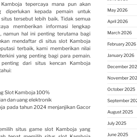
r Kamboja tepercaya mana pun akan
May 2026
g diperlukan kepada pemain untuk
tus tersebut lebih baik. Tidak semua
April 2026
aya memberikan informasi lengkap
March 2026
, namun hal ini penting terutama bagi
an mendaftar di situs slot Kamboja
February 2026
eputasi terbaik, kami memberikan nilai
January 2026
terkini yang penting bagi para pemain.
 penting dari situs kencan Kamboja
December 20
ahui:
November 20
October 2025
ng Slot Kamboja 100%
ian dan uang elektronik
September 20
oja pada tahun 2024 menjanjikan Gacor
August 2025
July 2025
emilih situs game slot Kamboja yang
June 2025
ah tepat memilih situs slot Kamboja