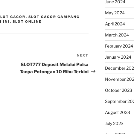
June 2024
May 2024
SLOT GACOR
,
SLOT GACOR GAMPANG
 INI
,
SLOT ONLINE
April 2024
March 2024
February 2024
NEXT
Next
January 2024
Post
SLOT777 Deposit Melalui Pulsa
December 20
Tanpa Potongan 10 Ribu Terkini
November 20
October 2023
September 20
August 2023
July 2023