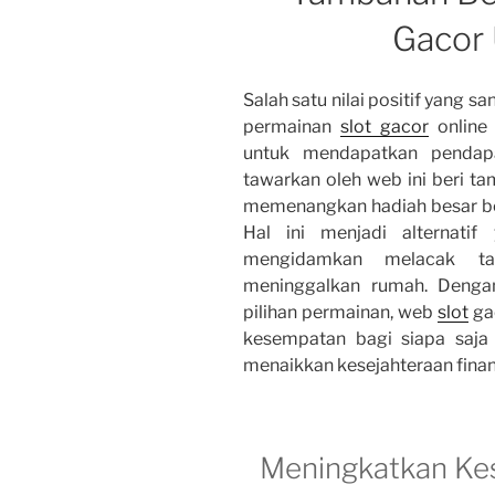
Gacor
Salah satu nilai positif yang 
permainan
slot gacor
online
untuk mendapatkan pendap
tawarkan oleh web ini beri 
memenangkan hadiah besar ber
Hal ini menjadi alternati
mengidamkan melacak ta
meninggalkan rumah. Deng
pilihan permainan, web
slot
ga
kesempatan bagi siapa saja
menaikkan kesejahteraan finan
Meningkatkan Ke