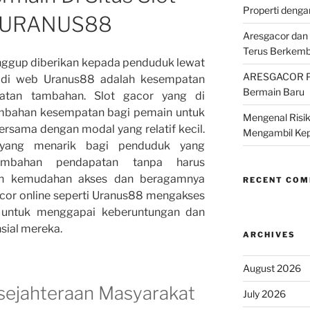
Properti deng
 URANUS88
Aresgacor dan 
Terus Berkem
sanggup diberikan kepada penduduk lewat
ARESGACOR Pl
 di web Uranus88 adalah kesempatan
Bermain Baru
atan tambahan. Slot gacor yang di
tambahan kesempatan bagi pemain untuk
Mengenal Risik
sama dengan modal yang relatif kecil.
Mengambil Kep
f yang menarik bagi penduduk yang
mbahan pendapatan tanpa harus
an kemudahan akses dan beragamnya
RECENT CO
cor online seperti Uranus88 mengakses
 untuk menggapai keberuntungan dan
sial mereka.
ARCHIVES
August 2026
sejahteraan Masyarakat
July 2026