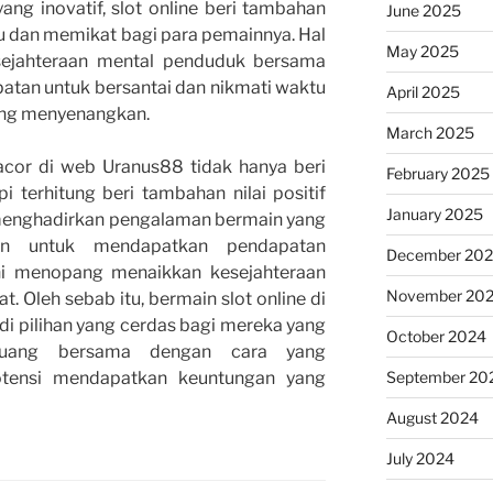
ang inovatif, slot online beri tambahan
June 2025
 dan memikat bagi para pemainnya. Hal
May 2025
ejahteraan mental penduduk bersama
tan untuk bersantai dan nikmati waktu
April 2025
ang menyenangkan.
March 2025
acor di web Uranus88 tidak hanya beri
February 2025
 terhitung beri tambahan nilai positif
January 2025
menghadirkan pengalaman bermain yang
n untuk mendapatkan pendapatan
December 20
ini menopang menaikkan kesejahteraan
November 20
t. Oleh sebab itu, bermain slot online di
 pilihan yang cerdas bagi mereka yang
October 2024
luang bersama dengan cara yang
tensi mendapatkan keuntungan yang
September 20
August 2024
July 2024