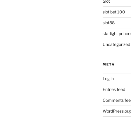
Slot
slot bet 100
slot88
starlight prince
Uncategorized
META
Log in
Entries feed
Comments fee
WordPress.org