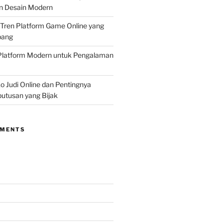
an Desain Modern
Tren Platform Game Online yang
bang
atform Modern untuk Pengalaman
o Judi Online dan Pentingnya
utusan yang Bijak
MMENTS