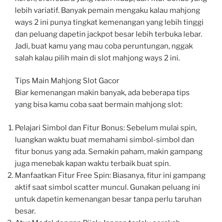
lebih variatif. Banyak pemain mengaku kalau mahjong
ways 2 ini punya tingkat kemenangan yang lebih tinggi
dan peluang dapetin jackpot besar lebih terbuka lebar.
Jadi, buat kamu yang mau coba peruntungan, nggak
salah kalau pilih main di slot mahjong ways 2 ini.
Tips Main Mahjong Slot Gacor
Biar kemenangan makin banyak, ada beberapa tips
yang bisa kamu coba saat bermain mahjong slot:
Pelajari Simbol dan Fitur Bonus: Sebelum mulai spin,
luangkan waktu buat memahami simbol-simbol dan
fitur bonus yang ada. Semakin paham, makin gampang
juga menebak kapan waktu terbaik buat spin.
Manfaatkan Fitur Free Spin: Biasanya, fitur ini gampang
aktif saat simbol scatter muncul. Gunakan peluang ini
untuk dapetin kemenangan besar tanpa perlu taruhan
besar.