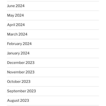
June 2024
May 2024
April 2024
March 2024
February 2024
January 2024
December 2023
November 2023
October 2023
September 2023
August 2023