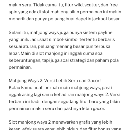
makin seru. Tidak cuma itu, fitur wild, scatter, dan free
spin yang ada di slot mahjong bikin permainan ini makin
menarik dan punya peluang buat dapetin jackpot besar.
Selain itu, mahjong ways juga punya sistem payline
yang unik. Jadi, saat simbol-simbol tertentu berbaris
sesuai aturan, peluang menang besar pun terbuka
lebar. Main di slot mahjong ini nggak cuma soal
keberuntungan, tapi juga soal strategi dan paham pola
permainan.
Mahjong Ways 2: Versi Lebih Seru dan Gacor!
Kalau kamu udah pernah main mahjong ways, pasti
nggak asing lagi sama kehadiran mahjong ways 2. Versi
terbaru ini hadir dengan segudang fitur baru yang bikin
permainan makin seru dan pastinya lebih gacor.
Slot mahjong ways 2 menawarkan grafis yang lebih
keren, efek suara yang lebih hidup, dan fitur bonus yang