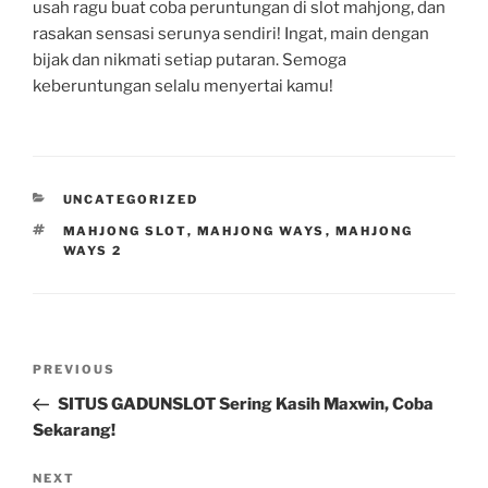
usah ragu buat coba peruntungan di slot mahjong, dan
rasakan sensasi serunya sendiri! Ingat, main dengan
bijak dan nikmati setiap putaran. Semoga
keberuntungan selalu menyertai kamu!
CATEGORIES
UNCATEGORIZED
TAGS
MAHJONG SLOT
,
MAHJONG WAYS
,
MAHJONG
WAYS 2
Post
Previous
PREVIOUS
navigation
Post
SITUS GADUNSLOT Sering Kasih Maxwin, Coba
Sekarang!
Next
NEXT