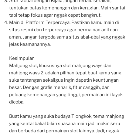
Atur Modal dengan Bijak: Jangan terlalu serakah,
tentukan batas kemenangan dan kerugian. Main santai
tapi tetap fokus agar nggak cepat bangkrut.
Main di Platform Terpercaya: Pastikan kamu main di
situs resmi dan terpercaya agar permainan adil dan
aman. Jangan tergoda sama situs abal-abal yang nggak
jelas keamanannya.
Kesimpulan
Mahjong slot, khususnya slot mahjong ways dan
mahjong ways 2, adalah pilihan tepat buat kamu yang
suka tantangan sekaligus ingin dapetin keuntungan
besar. Dengan grafis menarik, fitur canggih, dan
peluang kemenangan yang tinggi, permainan ini layak
dicoba.
Buat kamu yang suka budaya Tiongkok, tema mahjong
yang kental bakal bikin suasana main jadi makin seru
dan berbeda dari permainan slot lainnya. Jadi, nggak