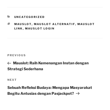
CATEGORIES
UNCATEGORIZED
TAGS
MAUSLOT
,
MAUSLOT ALTERNATIF
,
MAUSLOT
LINK
,
MAUSLOT LOGIN
Post
Previous
PREVIOUS
navigation
Post
Mauslot: Raih Kemenangan Instan dengan
Strategi Sederhana
Next
NEXT
Post
Sebuah Refleksi Budaya: Mengapa Masyarakat
Begitu Antusias dengan Pasjackpot?