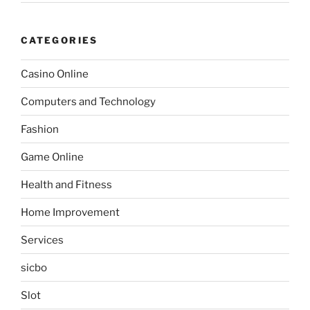
CATEGORIES
Casino Online
Computers and Technology
Fashion
Game Online
Health and Fitness
Home Improvement
Services
sicbo
Slot