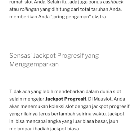
rumah slot Anda. Selain itu, ada juga bonus
cashback
atau
rollingan
yang dihitung dari total taruhan Anda,
memberikan Anda “jaring pengaman” ekstra.
Sensasi Jackpot Progresif yang
Menggemparkan
Tidak ada yang lebih mendebarkan dalam dunia slot
selain mengejar
Jackpot Progresif
. Di Mauslot, Anda
akan menemukan koleksi slot dengan jackpot progresif
yang nilainya terus bertambah seiring waktu. Jackpot
ini bisa mencapai angka yang luar biasa besar, jauh
melampaui hadiah jackpot biasa.