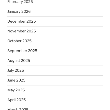
February 2026
January 2026
December 2025
November 2025
October 2025
September 2025
August 2025
July 2025
June 2025
May 2025
April 2025
March 2025