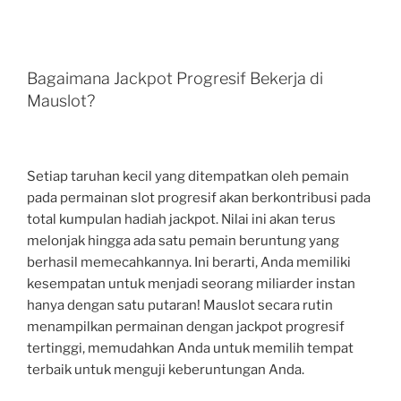
Bagaimana Jackpot Progresif Bekerja di
Mauslot?
Setiap taruhan kecil yang ditempatkan oleh pemain
pada permainan slot progresif akan berkontribusi pada
total kumpulan hadiah jackpot. Nilai ini akan terus
melonjak hingga ada satu pemain beruntung yang
berhasil memecahkannya. Ini berarti, Anda memiliki
kesempatan untuk menjadi seorang miliarder instan
hanya dengan satu putaran! Mauslot secara rutin
menampilkan permainan dengan jackpot progresif
tertinggi, memudahkan Anda untuk memilih tempat
terbaik untuk menguji keberuntungan Anda.