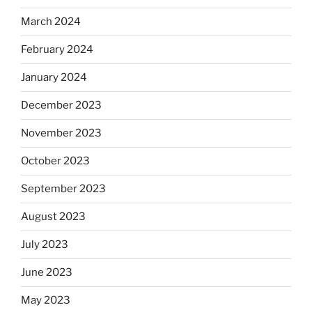
March 2024
February 2024
January 2024
December 2023
November 2023
October 2023
September 2023
August 2023
July 2023
June 2023
May 2023