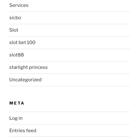
Services
sicbo
Slot
slot bet 100
slot88
starlight princess
Uncategorized
META
Log in
Entries feed