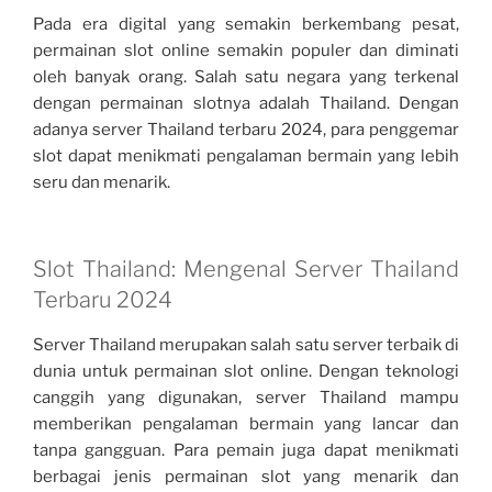
Pada era digital yang semakin berkembang pesat,
permainan slot online semakin populer dan diminati
oleh banyak orang. Salah satu negara yang terkenal
dengan permainan slotnya adalah Thailand. Dengan
adanya server Thailand terbaru 2024, para penggemar
slot dapat menikmati pengalaman bermain yang lebih
seru dan menarik.
Slot Thailand: Mengenal Server Thailand
Terbaru 2024
Server Thailand merupakan salah satu server terbaik di
dunia untuk permainan slot online. Dengan teknologi
canggih yang digunakan, server Thailand mampu
memberikan pengalaman bermain yang lancar dan
tanpa gangguan. Para pemain juga dapat menikmati
berbagai jenis permainan slot yang menarik dan