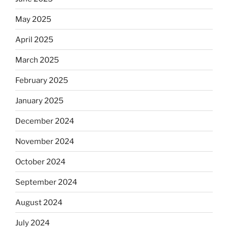
May 2025
April 2025
March 2025
February 2025
January 2025
December 2024
November 2024
October 2024
September 2024
August 2024
July 2024