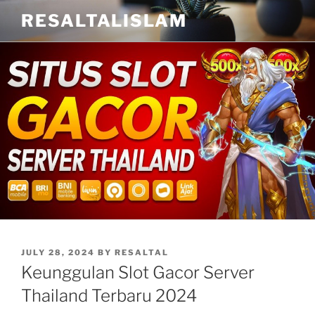
Skip
RESALTALISLAM
to
content
POSTED
JULY 28, 2024
BY
RESALTAL
ON
Keunggulan Slot Gacor Server
Thailand Terbaru 2024