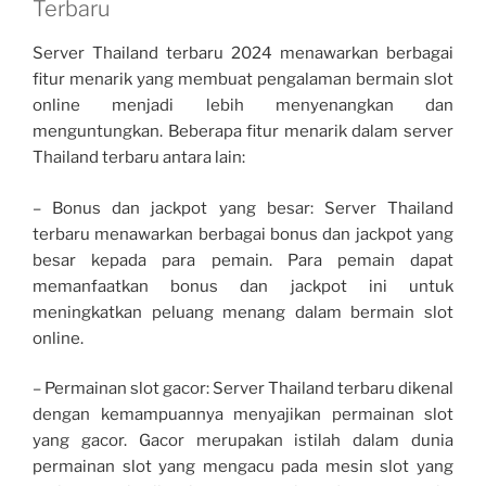
Terbaru
Server Thailand terbaru 2024 menawarkan berbagai
fitur menarik yang membuat pengalaman bermain slot
online menjadi lebih menyenangkan dan
menguntungkan. Beberapa fitur menarik dalam server
Thailand terbaru antara lain:
– Bonus dan jackpot yang besar: Server Thailand
terbaru menawarkan berbagai bonus dan jackpot yang
besar kepada para pemain. Para pemain dapat
memanfaatkan bonus dan jackpot ini untuk
meningkatkan peluang menang dalam bermain slot
online.
– Permainan slot gacor: Server Thailand terbaru dikenal
dengan kemampuannya menyajikan permainan slot
yang gacor. Gacor merupakan istilah dalam dunia
permainan slot yang mengacu pada mesin slot yang