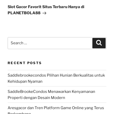
Post
Slot Gacor Favorit Situs Terbaru Hanya di
PLANETBOLA88
Search
Search
for:
RECENT POSTS
Saddlebrookecondos Pilihan Hunian Berkualitas untuk
Kehidupan Nyaman
SaddleBrookeCondos Menawarkan Kenyamanan
Properti dengan Desain Modern
Aresgacor dan Tren Platform Game Online yang Terus
Berkembang