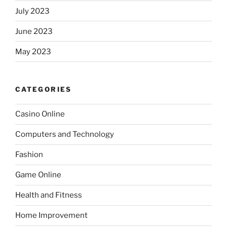
July 2023
June 2023
May 2023
CATEGORIES
Casino Online
Computers and Technology
Fashion
Game Online
Health and Fitness
Home Improvement