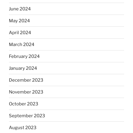
June 2024
May 2024
April 2024
March 2024
February 2024
January 2024
December 2023
November 2023
October 2023
September 2023
August 2023