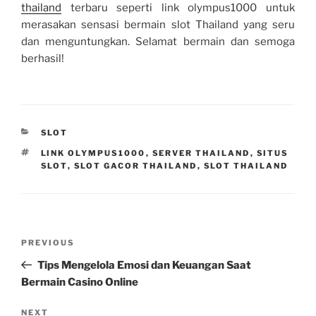
thailand
terbaru seperti link olympus1000 untuk
merasakan sensasi bermain slot Thailand yang seru
dan menguntungkan. Selamat bermain dan semoga
berhasil!
CATEGORIES
SLOT
TAGS
LINK OLYMPUS1000
,
SERVER THAILAND
,
SITUS
SLOT
,
SLOT GACOR THAILAND
,
SLOT THAILAND
Post
Previous
PREVIOUS
navigation
Post
Tips Mengelola Emosi dan Keuangan Saat
Bermain Casino Online
Next
NEXT