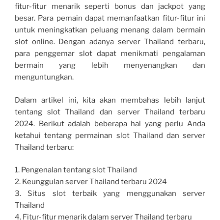
fitur-fitur menarik seperti bonus dan jackpot yang
besar. Para pemain dapat memanfaatkan fitur-fitur ini
untuk meningkatkan peluang menang dalam bermain
slot online. Dengan adanya server Thailand terbaru,
para penggemar slot dapat menikmati pengalaman
bermain yang lebih menyenangkan dan
menguntungkan.
Dalam artikel ini, kita akan membahas lebih lanjut
tentang slot Thailand dan server Thailand terbaru
2024. Berikut adalah beberapa hal yang perlu Anda
ketahui tentang permainan slot Thailand dan server
Thailand terbaru:
1. Pengenalan tentang slot Thailand
2. Keunggulan server Thailand terbaru 2024
3. Situs slot terbaik yang menggunakan server
Thailand
4. Fitur-fitur menarik dalam server Thailand terbaru