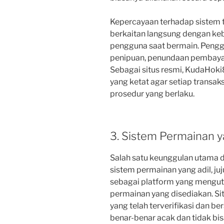
Kepercayaan terhadap sistem tr
berkaitan langsung dengan k
pengguna saat bermain. Penggu
penipuan, penundaan pembayaran
Sebagai situs resmi, KudaHoki
yang ketat agar setiap transak
prosedur yang berlaku.
3. Sistem Permainan y
Salah satu keunggulan utama d
sistem permainan yang adil, ju
sebagai platform yang mengut
permainan yang disediakan. Si
yang telah terverifikasi dan be
benar-benar acak dan tidak bis