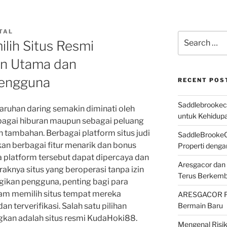
TAL
Search
lih Situs Resmi
for:
an Utama dan
Pengguna
RECENT POS
Saddlebrookeco
as taruhan daring semakin diminati oleh
untuk Kehidu
ebagai hiburan maupun sebagai peluang
tambahan. Berbagai platform situs judi
SaddleBrooke
an berbagai fitur menarik dan bonus
Properti deng
 platform tersebut dapat dipercaya dan
Aresgacor dan 
aknya situs yang beroperasi tanpa izin
Terus Berkem
ikan pengguna, penting bagi para
alam memilih situs tempat mereka
ARESGACOR Pl
n terverifikasi. Salah satu pilihan
Bermain Baru
gkan adalah situs resmi KudaHoki88.
Mengenal Risik