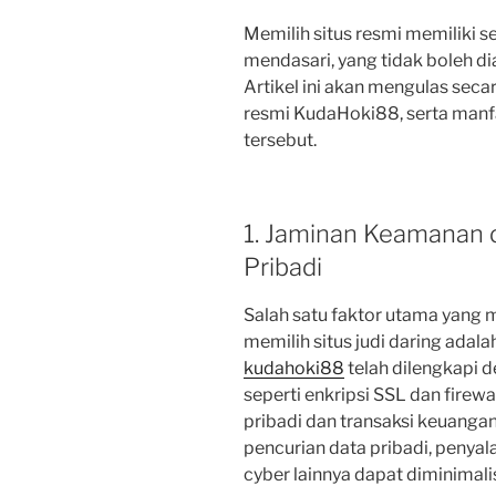
Memilih situs resmi memiliki 
mendasari, yang tidak boleh di
Artikel ini akan mengulas sec
resmi KudaHoki88, serta manfa
tersebut.
1. Jaminan Keamanan 
Pribadi
Salah satu faktor utama yang
memilih situs judi daring adal
kudahoki88
telah dilengkapi 
seperti enkripsi SSL dan firewa
pribadi dan transaksi keuanga
pencurian data pribadi, peny
cyber lainnya dapat diminimalis