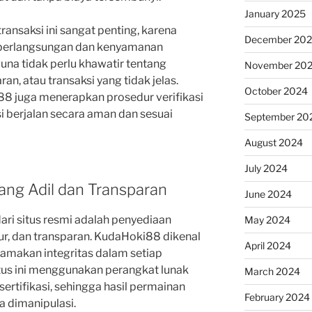
January 2025
ansaksi ini sangat penting, karena
December 20
eberlangsungan dan kenyamanan
na tidak perlu khawatir tentang
November 20
, atau transaksi yang tidak jelas.
October 2024
88 juga menerapkan prosedur verifikasi
si berjalan secara aman dan sesuai
September 20
August 2024
July 2024
ang Adil dan Transparan
June 2024
ari situs resmi adalah penyediaan
May 2024
jur, dan transparan. KudaHoki88 dikenal
April 2024
amakan integritas dalam setiap
tus ini menggunakan perangkat lunak
March 2024
rsertifikasi, sehingga hasil permainan
February 2024
a dimanipulasi.