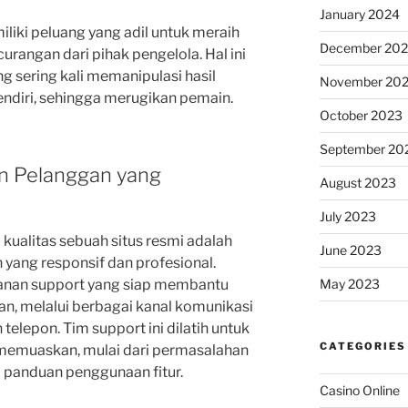
January 2024
iki peluang yang adil untuk meraih
December 20
rangan dari pihak pengelola. Hal ini
ng sering kali memanipulasi hasil
November 20
ndiri, sehingga merugikan pemain.
October 2023
September 20
n Pelanggan yang
August 2023
July 2023
 kualitas sebuah situs resmi adalah
June 2023
yang responsif dan profesional.
nan support yang siap membantu
May 2023
n, melalui berbagai kanal komunikasi
 telepon. Tim support ini dilatih untuk
CATEGORIES
memuaskan, mulai dari permasalahan
ga panduan penggunaan fitur.
Casino Online