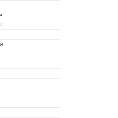
24
24
24