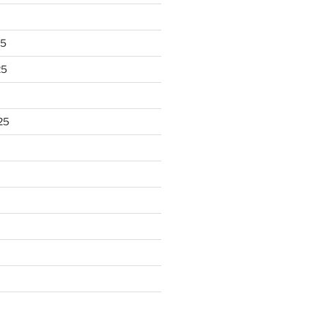
25
25
25