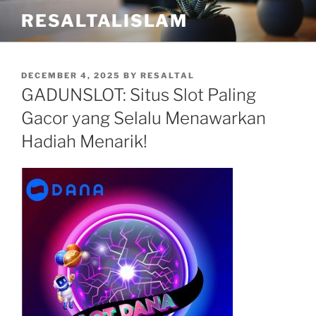
Skip
RESALTALISLAM
to
content
POSTED
DECEMBER 4, 2025
BY
RESALTAL
ON
GADUNSLOT: Situs Slot Paling
Gacor yang Selalu Menawarkan
Hadiah Menarik!