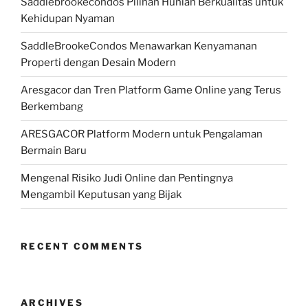
Saddlebrookecondos Pilihan Hunian Berkualitas untuk
Kehidupan Nyaman
SaddleBrookeCondos Menawarkan Kenyamanan
Properti dengan Desain Modern
Aresgacor dan Tren Platform Game Online yang Terus
Berkembang
ARESGACOR Platform Modern untuk Pengalaman
Bermain Baru
Mengenal Risiko Judi Online dan Pentingnya
Mengambil Keputusan yang Bijak
RECENT COMMENTS
ARCHIVES