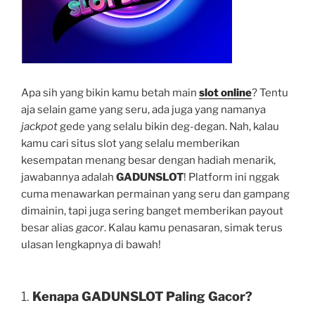
Apa sih yang bikin kamu betah main
slot online
? Tentu
aja selain game yang seru, ada juga yang namanya
jackpot
gede yang selalu bikin deg-degan. Nah, kalau
kamu cari situs slot yang selalu memberikan
kesempatan menang besar dengan hadiah menarik,
jawabannya adalah
GADUNSLOT
! Platform ini nggak
cuma menawarkan permainan yang seru dan gampang
dimainin, tapi juga sering banget memberikan payout
besar alias
gacor
. Kalau kamu penasaran, simak terus
ulasan lengkapnya di bawah!
1.
Kenapa GADUNSLOT Paling Gacor?