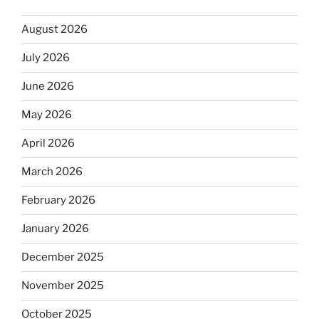
August 2026
July 2026
June 2026
May 2026
April 2026
March 2026
February 2026
January 2026
December 2025
November 2025
October 2025