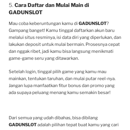
5.
Cara Daftar dan Mulai Main di
GADUNSLOT
Mau coba keberuntungan kamu di
GADUNSLOT
?
Gampang banget! Kamu tinggal daftarkan akun baru
melalui situs resminya, isi data diri yang diperlukan, dan
lakukan deposit untuk mulai bermain. Prosesnya cepat
dan nggak ribet, jadi kamu bisa langsung menikmati
game-game seru yang ditawarkan.
Setelah login, tinggal pilih game yang kamu mau
mainkan, tentukan taruhan, dan mulai putar reel-nya.
Jangan lupa manfaatkan fitur bonus dan promo yang
ada supaya peluang menang kamu semakin besar!
Dari semua yang udah dibahas, bisa dibilang
GADUNSLOT
adalah pilihan tepat buat kamu yang cari