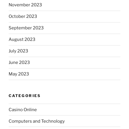
November 2023
October 2023
September 2023
August 2023
July 2023
June 2023
May 2023
CATEGORIES
Casino Online
Computers and Technology