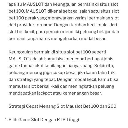
apa itu MAUSLOT dan keunggulan bermain di situs slot
bet 100. MAUSLOT dikenal sebagai salah satu situs slot
bet 100 perak yang menawarkan variasi permainan slot
dari provider ternama. Dengan taruhan kecil mulai dari
slot bet kecil, para pemain memiliki peluang belajar dan
bermain tanpa harus mengeluarkan modal besar.
Keunggulan bermain di situs slot bet 100 seperti
MAUSLOT adalah kamu bisa mencoba berbagai jenis
game tanpa takut kehilangan banyak uang. Selain itu,
peluang menang juga cukup besar jika kamu tahu trik
dan strategi yang tepat. Dengan modal kecil, kamu bisa
memutar slot berkali-kali dan meningkatkan peluang
mendapatkan jackpot atau kemenangan besar.
Strategi Cepat Menang Slot Mauslot Bet 100 dan 200
Pilih Game Slot Dengan RTP Tinggi