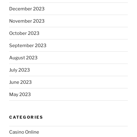
December 2023
November 2023
October 2023
September 2023
August 2023
July 2023
June 2023
May 2023
CATEGORIES
Casino Online