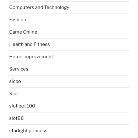
Computers and Technology
Fashion
Game Online
Health and Fitness
Home Improvement
Services
sicbo
Slot
slot bet 100
slot88
starlight princess