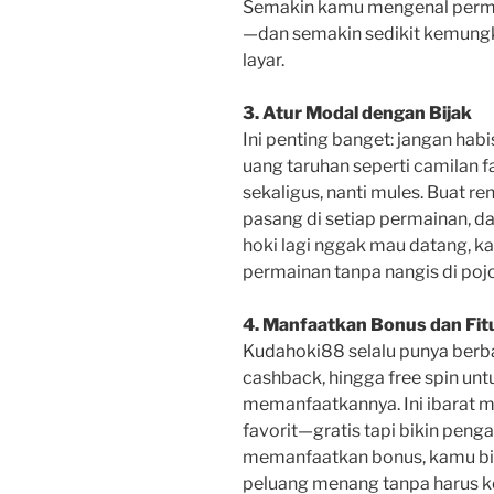
Semakin kamu mengenal perma
—dan semakin sedikit kemungk
layar.
3. Atur Modal dengan Bijak
Ini penting banget: jangan ha
uang taruhan seperti camilan 
sekaligus, nanti mules. Buat 
pasang di setiap permainan, dan
hoki lagi nggak mau datang, 
permainan tanpa nangis di poj
4. Manfaatkan Bonus dan Fi
Kudahoki88 selalu punya berb
cashback, hingga free spin unt
memanfaatkannya. Ini ibarat m
favorit—gratis tapi bikin pen
memanfaatkan bonus, kamu b
peluang menang tanpa harus k