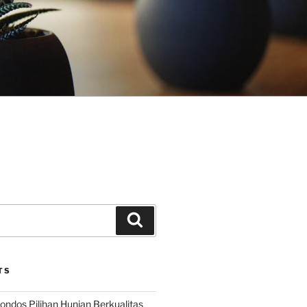
Search
TS
ndos Pilihan Hunian Berkualitas