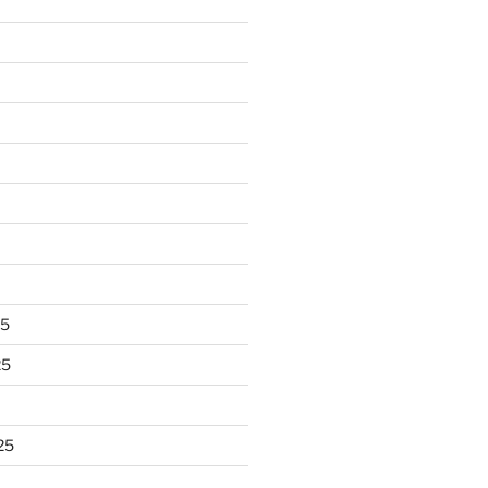
25
25
25