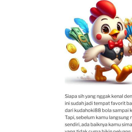
Siapa sih yang nggak kenal de
ini sudah jadi tempat favorit b
dari kudahoki88 bola sampai 
Tapi, sebelum kamu langsung 
sendiri, ada baiknya kamu sima
yang tidak cuma bikin peluang m