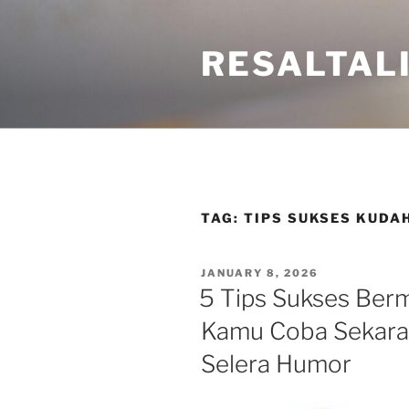
Skip
to
RESALTAL
content
TAG:
TIPS SUKSES KUDA
POSTED
JANUARY 8, 2026
ON
5 Tips Sukses Ber
Kamu Coba Sekara
Selera Humor