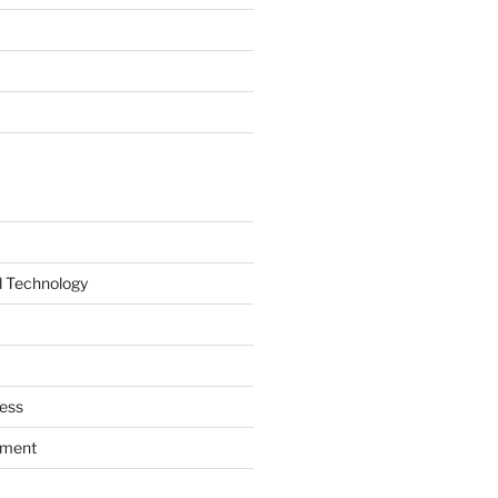
 Technology
ness
ement