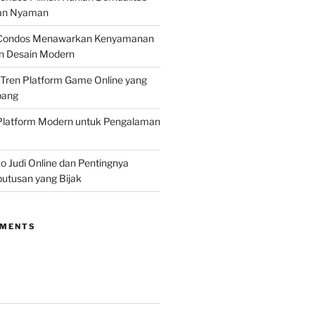
pan Nyaman
Condos Menawarkan Kenyamanan
an Desain Modern
Tren Platform Game Online yang
bang
atform Modern untuk Pengalaman
o Judi Online dan Pentingnya
utusan yang Bijak
MMENTS