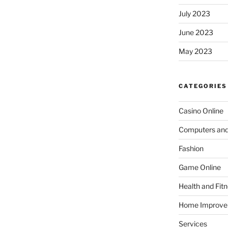
July 2023
June 2023
May 2023
CATEGORIES
Casino Online
Computers and
Fashion
Game Online
Health and Fit
Home Improv
Services