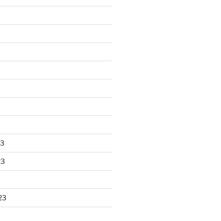
23
23
23