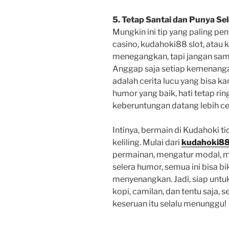
5. Tetap Santai dan Punya Se
Mungkin ini tip yang paling pen
casino, kudahoki88 slot, atau
menegangkan, tapi jangan sam
Anggap saja setiap kemenanga
adalah cerita lucu yang bisa k
humor yang baik, hati tetap ring
keberuntungan datang lebih ce
Intinya, bermain di Kudahoki t
keliling. Mulai dari
kudahoki8
permainan, mengatur modal, 
selera humor, semua ini bisa 
menyenangkan. Jadi, siap untuk
kopi, camilan, dan tentu saja,
keseruan itu selalu menunggu!