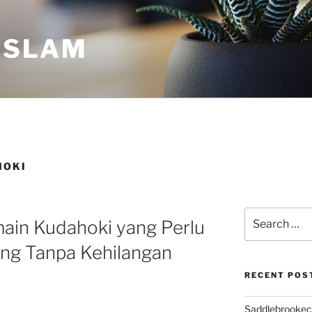
ISLAM
HOKI
Search
main Kudahoki yang Perlu
for:
ng Tanpa Kehilangan
RECENT POS
Saddlebrookeco