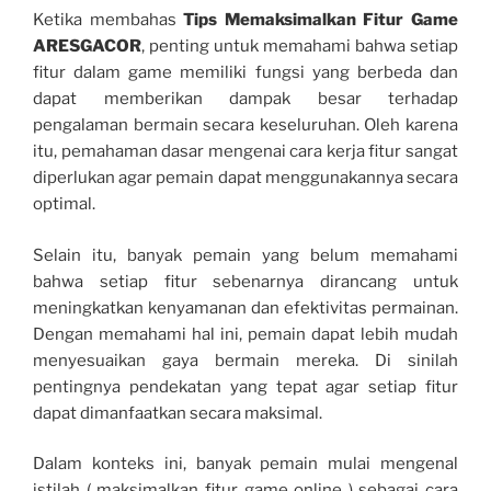
Ketika membahas
Tips Memaksimalkan Fitur Game
ARESGACOR
, penting untuk memahami bahwa setiap
fitur dalam game memiliki fungsi yang berbeda dan
dapat memberikan dampak besar terhadap
pengalaman bermain secara keseluruhan. Oleh karena
itu, pemahaman dasar mengenai cara kerja fitur sangat
diperlukan agar pemain dapat menggunakannya secara
optimal.
Selain itu, banyak pemain yang belum memahami
bahwa setiap fitur sebenarnya dirancang untuk
meningkatkan kenyamanan dan efektivitas permainan.
Dengan memahami hal ini, pemain dapat lebih mudah
menyesuaikan gaya bermain mereka. Di sinilah
pentingnya pendekatan yang tepat agar setiap fitur
dapat dimanfaatkan secara maksimal.
Dalam konteks ini, banyak pemain mulai mengenal
istilah ( maksimalkan fitur game online ) sebagai cara