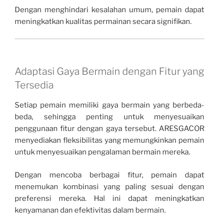
Dengan menghindari kesalahan umum, pemain dapat
meningkatkan kualitas permainan secara signifikan.
Adaptasi Gaya Bermain dengan Fitur yang
Tersedia
Setiap pemain memiliki gaya bermain yang berbeda-
beda, sehingga penting untuk menyesuaikan
penggunaan fitur dengan gaya tersebut. ARESGACOR
menyediakan fleksibilitas yang memungkinkan pemain
untuk menyesuaikan pengalaman bermain mereka.
Dengan mencoba berbagai fitur, pemain dapat
menemukan kombinasi yang paling sesuai dengan
preferensi mereka. Hal ini dapat meningkatkan
kenyamanan dan efektivitas dalam bermain.