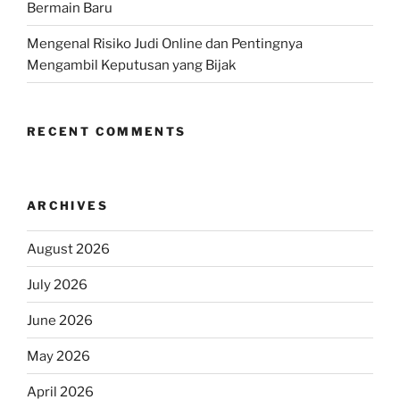
Bermain Baru
Mengenal Risiko Judi Online dan Pentingnya
Mengambil Keputusan yang Bijak
RECENT COMMENTS
ARCHIVES
August 2026
July 2026
June 2026
May 2026
April 2026