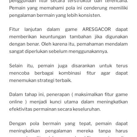
penggunaan fitur secara terstruktur dan terencana.
Pemain yang memahami pola ini cenderung memiliki
pengalaman bermain yang lebih konsisten.
Fitur lanjutan dalam game ARESGACOR dapat
memberikan keuntungan tambahan jika digunakan
dengan benar. Oleh karena itu, pemahaman mendalam
sangat diperlukan sebelum menggunakannya.
Selain itu, pemain juga disarankan untuk terus
mencoba berbagai kombinasi fitur agar dapat
menemukan strategi terbaik.
Dalam tahap ini, penerapan ( maksimalkan fitur game
online ) menjadi kunci utama dalam meningkatkan
efektivitas permainan secara keseluruhan.
Dengan pola bermain yang tepat, pemain dapat
meningkatkan pengalaman mereka tanpa harus