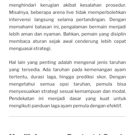
menghindari kerugian akibat kesalahan prosedur.
Misalnya, beberapa arena live tidak memperbolehkan
intervensi langsung selama pertandingan. Dengan
memahami batasan ini, pengalaman bermain menjadi
lebih aman dan nyaman. Bahkan, pemain yang disiplin
membaca aturan sejak awal cenderung lebih cepat
menguasai strategi.
Hal lain yang penting adalah mengenal jenis taruhan
yang tersedia. Ada taruhan pada kemenangan ayam
tertentu, durasi laga, hingga prediksi skor. Dengan
mengetahui semua opsi taruhan, pemula bisa
menyesuaikan strategi sesuai kemampuan dan modal.
Pendekatan ini menjadi dasar yang kuat untuk
mengikuti panduan laga ayam pemula dengan efektif.