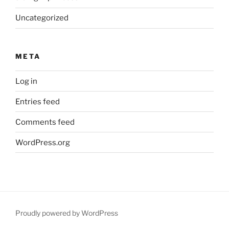
Uncategorized
META
Log in
Entries feed
Comments feed
WordPress.org
Proudly powered by WordPress