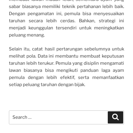
sabar biasanya memiliki teknik pertahanan lebih baik.
Dengan pengamatan ini, pemula bisa menyesuaikan
taruhan secara lebih cerdas. Bahkan, strategi ini
menjadi keunggulan tersendiri untuk meningkatkan
peluang menang.
Selain itu, catat hasil pertarungan sebelumnya untuk
melihat pola. Data ini membantu membuat keputusan
taruhan lebih terukur. Pemula yang disiplin mengamati
lawan biasanya bisa mengikuti panduan laga ayam
pemula dengan lebih efektif, serta memanfaatkan
setiap peluang taruhan dengan bijak.
Search
Search
for: