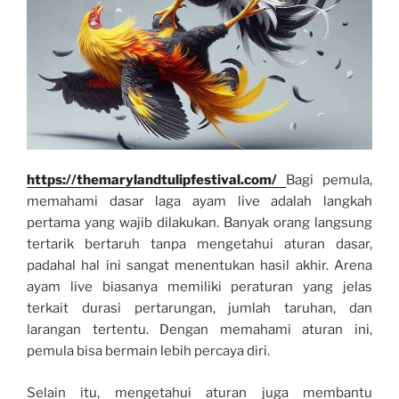
https://themarylandtulipfestival.com/
Bagi pemula,
memahami dasar laga ayam live adalah langkah
pertama yang wajib dilakukan. Banyak orang langsung
tertarik bertaruh tanpa mengetahui aturan dasar,
padahal hal ini sangat menentukan hasil akhir. Arena
ayam live biasanya memiliki peraturan yang jelas
terkait durasi pertarungan, jumlah taruhan, dan
larangan tertentu. Dengan memahami aturan ini,
pemula bisa bermain lebih percaya diri.
Selain itu, mengetahui aturan juga membantu