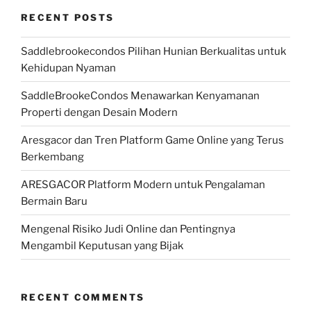
RECENT POSTS
Saddlebrookecondos Pilihan Hunian Berkualitas untuk
Kehidupan Nyaman
SaddleBrookeCondos Menawarkan Kenyamanan
Properti dengan Desain Modern
Aresgacor dan Tren Platform Game Online yang Terus
Berkembang
ARESGACOR Platform Modern untuk Pengalaman
Bermain Baru
Mengenal Risiko Judi Online dan Pentingnya
Mengambil Keputusan yang Bijak
RECENT COMMENTS