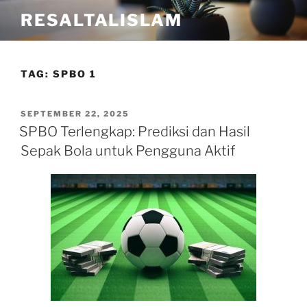
Skip
RESALTALISLAM
to
content
TAG:
SPBO 1
POSTED
SEPTEMBER 22, 2025
ON
SPBO Terlengkap: Prediksi dan Hasil
Sepak Bola untuk Pengguna Aktif