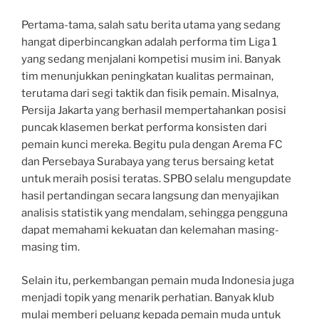
Pertama-tama, salah satu berita utama yang sedang
hangat diperbincangkan adalah performa tim Liga 1
yang sedang menjalani kompetisi musim ini. Banyak
tim menunjukkan peningkatan kualitas permainan,
terutama dari segi taktik dan fisik pemain. Misalnya,
Persija Jakarta yang berhasil mempertahankan posisi
puncak klasemen berkat performa konsisten dari
pemain kunci mereka. Begitu pula dengan Arema FC
dan Persebaya Surabaya yang terus bersaing ketat
untuk meraih posisi teratas. SPBO selalu mengupdate
hasil pertandingan secara langsung dan menyajikan
analisis statistik yang mendalam, sehingga pengguna
dapat memahami kekuatan dan kelemahan masing-
masing tim.
Selain itu, perkembangan pemain muda Indonesia juga
menjadi topik yang menarik perhatian. Banyak klub
mulai memberi peluang kepada pemain muda untuk