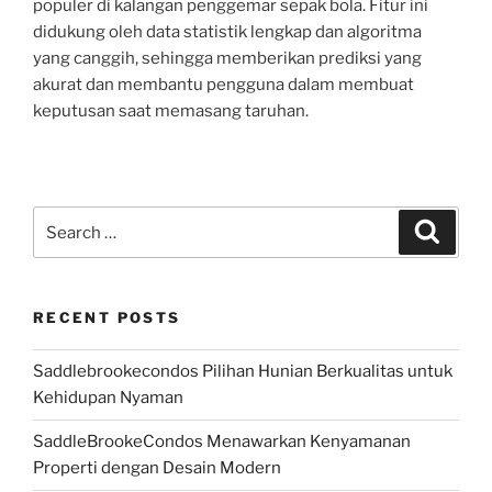
populer di kalangan penggemar sepak bola. Fitur ini
didukung oleh data statistik lengkap dan algoritma
yang canggih, sehingga memberikan prediksi yang
akurat dan membantu pengguna dalam membuat
keputusan saat memasang taruhan.
Search
Search
for:
RECENT POSTS
Saddlebrookecondos Pilihan Hunian Berkualitas untuk
Kehidupan Nyaman
SaddleBrookeCondos Menawarkan Kenyamanan
Properti dengan Desain Modern