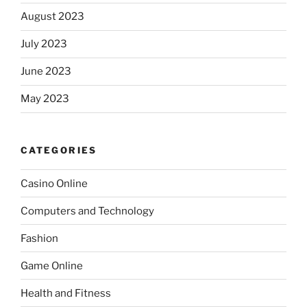
August 2023
July 2023
June 2023
May 2023
CATEGORIES
Casino Online
Computers and Technology
Fashion
Game Online
Health and Fitness