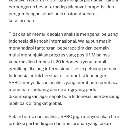
kebijakan federasi PSSI juga menjadi perhatian, karena
berpengaruh besar terhadap jalannya kompetisi dan
pengembangan sepak bola nasional secara
keseluruhan.
Tidak kalah menarik adalah analisis mengenai peluang
Indonesia di kancah internasional. Walaupun masih
menghadapi tantangan, beberapa tim dan pemain
mulai menunjukkan progres yang positif. Misalnya,
keberhasilan timnas U-20 Indonesia yang tampil
gemilang di ajang internasional, serta peluang pemain
Indonesia untuk bersinar di kompetisi luar negeri.
SPBO menyediakan analisis yang membantu pembaca
memahami peluang dan strategi yang perlu
dikembangkan agar sepak bola Indonesia bisa bersaing
lebih baik di tingkat global.
Selain berita dan analisis, SPBO juga menyediakan fitur
prediksi pertandingan dan tips taruhan yang cukup