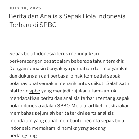
POSTED
JULY 10, 2025
ON
Berita dan Analisis Sepak Bola Indonesia
Terbaru di SPBO
Sepak bola Indonesia terus menunjukkan
perkembangan pesat dalam beberapa tahun terakhir.
Dengan semakin banyaknya perhatian dari masyarakat
dan dukungan dari berbagai pihak, kompetisi sepak
bola nasional semakin menarik untuk diikuti. Salah satu
platform
spbo
yang menjadi rujukan utama untuk
mendapatkan berita dan analisis terbaru tentang sepak
bola Indonesia adalah SPBO. Melalui artikel ini, kita akan
membahas sejumlah berita terkini serta analisis
mendalam yang dapat membantu pecinta sepak bola
Indonesia memahami dinamika yang sedang
berlangsung.