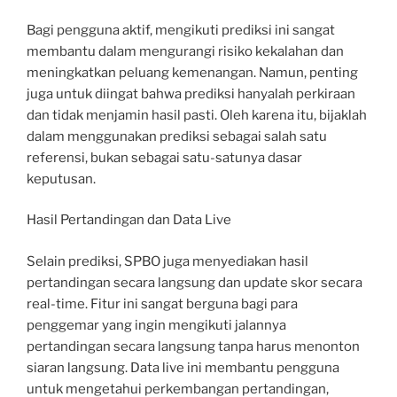
Bagi pengguna aktif, mengikuti prediksi ini sangat
membantu dalam mengurangi risiko kekalahan dan
meningkatkan peluang kemenangan. Namun, penting
juga untuk diingat bahwa prediksi hanyalah perkiraan
dan tidak menjamin hasil pasti. Oleh karena itu, bijaklah
dalam menggunakan prediksi sebagai salah satu
referensi, bukan sebagai satu-satunya dasar
keputusan.
Hasil Pertandingan dan Data Live
Selain prediksi, SPBO juga menyediakan hasil
pertandingan secara langsung dan update skor secara
real-time. Fitur ini sangat berguna bagi para
penggemar yang ingin mengikuti jalannya
pertandingan secara langsung tanpa harus menonton
siaran langsung. Data live ini membantu pengguna
untuk mengetahui perkembangan pertandingan,