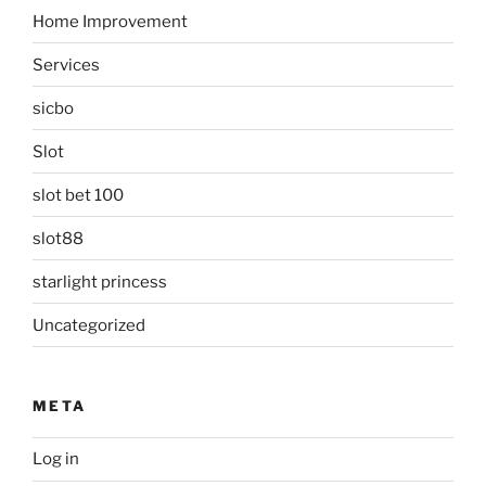
Home Improvement
Services
sicbo
Slot
slot bet 100
slot88
starlight princess
Uncategorized
META
Log in