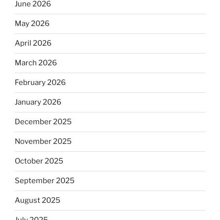
June 2026
May 2026
April 2026
March 2026
February 2026
January 2026
December 2025
November 2025
October 2025
September 2025
August 2025