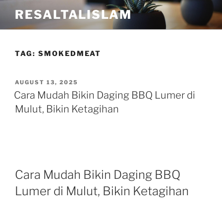
Skip
RESALTALISLAM
to
content
TAG:
SMOKEDMEAT
POSTED
AUGUST 13, 2025
ON
Cara Mudah Bikin Daging BBQ Lumer di
Mulut, Bikin Ketagihan
Cara Mudah Bikin Daging BBQ
Lumer di Mulut, Bikin Ketagihan