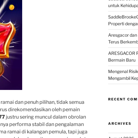
untuk Kehidu
SaddleBrooke
Properti deng
Aresgacor dan 
Terus Berkem
ARESGACOR Pl
Bermain Baru
Mengenal Risik
Mengambil Kep
RECENT CO
n ramai dan penuh pilihan, tidak semua
terus direkomendasikan oleh pemain
77
justru sering muncul dalam obrolan
ARCHIVES
nya performa stabil dan pengalaman
ma ramai di kalangan pemula, tapi juga