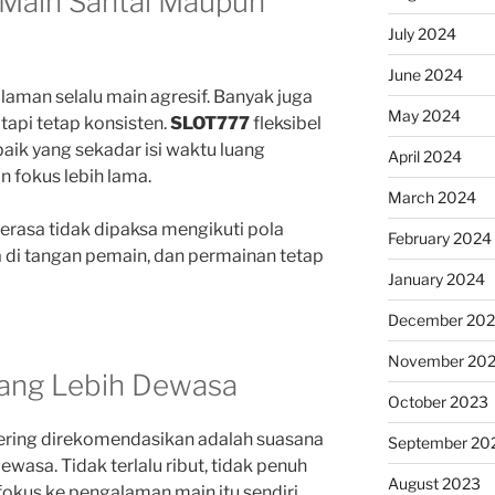
Main Santai Maupun
July 2024
June 2024
man selalu main agresif. Banyak juga
May 2024
tapi tetap konsisten.
SLOT777
fleksibel
aik yang sekadar isi waktu luang
April 2024
 fokus lebih lama.
March 2024
rasa tidak dipaksa mengikuti pola
February 2024
 di tangan pemain, dan permainan tetap
January 2024
December 20
November 20
yang Lebih Dewasa
October 2023
ering direkomendasikan adalah suasana
September 20
wasa. Tidak terlalu ribut, tidak penuh
August 2023
fokus ke pengalaman main itu sendiri.