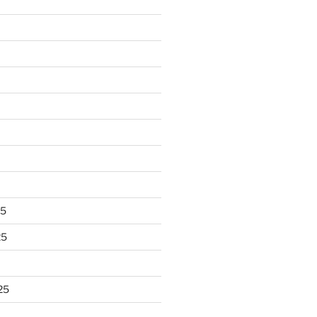
25
25
25