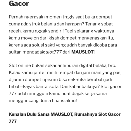
Gacor
Pernah ngerasain momen tragis saat buka dompet
cuma ada struk belanja dan harapan? Tenang sobat
receh, kamu nggak sendiri! Tapi sekarang waktunya
kamu move on dari kisah dompet mengenaskan itu,
karena ada solusi sakti yang udah banyak dicoba para
sultan mendadak:
slot777
dari
MAUSLOT
!
Slot online bukan sekadar hiburan digital belaka, bro.
Kalau kamu pinter milih tempat dan jam main yang pas,
dijamin dompet tipismu bisa seketika berubah jadi
tebal—kayak bantal sofa. Dan kabar baiknya? Slot gacor
777 udah nungguin kamu buat diajak kerja sama
mengguncang dunia finansialmu!
Kenalan Dulu Sama MAUSLOT, Rumahnya Slot Gacor
777