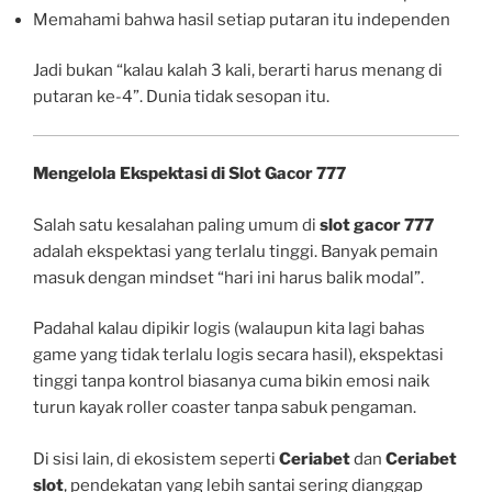
Memahami bahwa hasil setiap putaran itu independen
Jadi bukan “kalau kalah 3 kali, berarti harus menang di
putaran ke-4”. Dunia tidak sesopan itu.
Mengelola Ekspektasi di Slot Gacor 777
Salah satu kesalahan paling umum di
slot gacor 777
adalah ekspektasi yang terlalu tinggi. Banyak pemain
masuk dengan mindset “hari ini harus balik modal”.
Padahal kalau dipikir logis (walaupun kita lagi bahas
game yang tidak terlalu logis secara hasil), ekspektasi
tinggi tanpa kontrol biasanya cuma bikin emosi naik
turun kayak roller coaster tanpa sabuk pengaman.
Di sisi lain, di ekosistem seperti
Ceriabet
dan
Ceriabet
slot
, pendekatan yang lebih santai sering dianggap