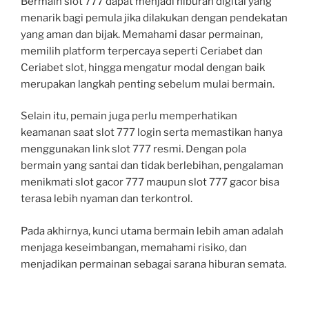
Bermain slot 777 dapat menjadi hiburan digital yang
menarik bagi pemula jika dilakukan dengan pendekatan
yang aman dan bijak. Memahami dasar permainan,
memilih platform terpercaya seperti Ceriabet dan
Ceriabet slot, hingga mengatur modal dengan baik
merupakan langkah penting sebelum mulai bermain.
Selain itu, pemain juga perlu memperhatikan
keamanan saat slot 777 login serta memastikan hanya
menggunakan link slot 777 resmi. Dengan pola
bermain yang santai dan tidak berlebihan, pengalaman
menikmati slot gacor 777 maupun slot 777 gacor bisa
terasa lebih nyaman dan terkontrol.
Pada akhirnya, kunci utama bermain lebih aman adalah
menjaga keseimbangan, memahami risiko, dan
menjadikan permainan sebagai sarana hiburan semata.