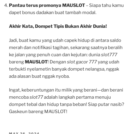
Pantau terus promonya MAUSLOT
– Siapa tahu kamu
dapet bonus dadakan buat tambah modal.
Akhir Kata, Dompet Tipis Bukan Akhir Dunia!
Jadi, buat kamu yang udah capek hidup di antara saldo
merah dan notifikasi tagihan, sekarang saatnya beralih
ke jalan yang penuh cuan dan kejutan: dunia
slot777
bareng
MAUSLOT
! Dengan
slot gacor 777
yang udah
terbukti nyelametin banyak dompet nelangsa, nggak
ada alasan buat nggak nyoba.
Ingat, keberuntungan itu milik yang berani—dan berani
mencoba
slot77
adalah langkah pertama menuju
dompet tebal dan hidup tanpa beban! Siap putar nasib?
Gaskeun bareng MAUSLOT!
POSTED
MAY 26, 2024