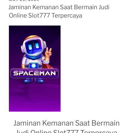
ON
Jaminan Kemanan Saat Bermain Judi
Online Slot777 Terpercaya
Jaminan Kemanan Saat Bermain
Judi Online Slot777 Terpercaya