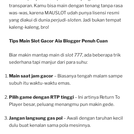
transparan. Kamu bisa main dengan tenang tanpa rasa
was-was, karena MAUSLOT udah punya lisensi resmi
yang diakui di dunia
perjudi-sloten
. Jadi bukan tempat
kaleng-kaleng, bro!
Tips Main Slot Gacor Ala Blogger Penuh Cuan
Biar makin mantap main di
slot 777
, ada beberapa trik
sederhana tapi manjur dari para suhu:
Main saat jam gacor
– Biasanya tengah malam sampe
subuh itu waktu-waktu emas.
Pilih game dengan RTP tinggi
– Ini artinya Return To
Player besar, peluang menangmu pun makin gede.
Jangan langsung gas pol
– Awali dengan taruhan kecil
dulu buat kenalan sama pola mesinnya.