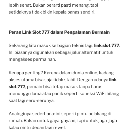
lebih sehat. Bukan berarti pasti menang, tapi
setidaknya tidak bikin kepala panas sendiri.
Peran Link Slot 777 dalam Pengalaman Bermain
Sekarang kita masuk ke bagian teknis lagi:
link slot 777
.
Ini biasanya digunakan sebagai jalur alternatif untuk
mengakses permainan.
Kenapa penting? Karena dalam dunia online, kadang
akses utama bisa saja tidak stabil. Dengan adanya
link
slot 777
, pemain bisa tetap masuk tanpa harus
menunggu lama atau panik seperti koneksi WiFi hilang
saat lagi seru-serunya.
Analoginya sederhana: ini seperti pintu belakang di
rumah. Bukan untuk gaya-gayaan, tapi untuk jaga-jaga
kalau pintu depan lagi rewel.