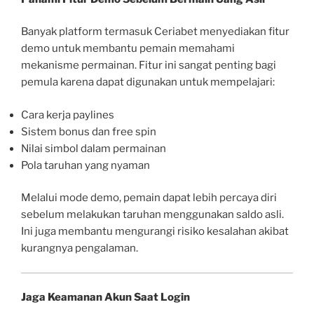
Banyak platform termasuk Ceriabet menyediakan fitur
demo untuk membantu pemain memahami
mekanisme permainan. Fitur ini sangat penting bagi
pemula karena dapat digunakan untuk mempelajari:
Cara kerja paylines
Sistem bonus dan free spin
Nilai simbol dalam permainan
Pola taruhan yang nyaman
Melalui mode demo, pemain dapat lebih percaya diri
sebelum melakukan taruhan menggunakan saldo asli.
Ini juga membantu mengurangi risiko kesalahan akibat
kurangnya pengalaman.
Jaga Keamanan Akun Saat Login