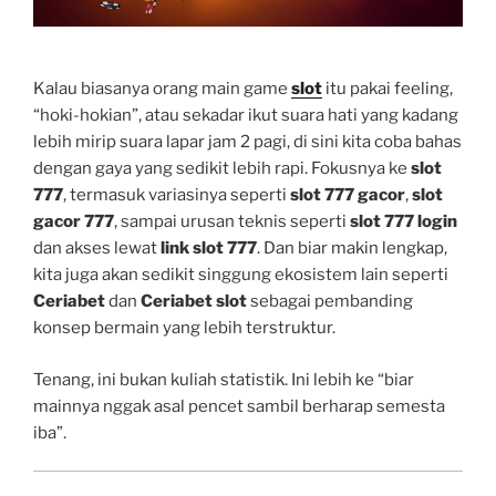
Kalau biasanya orang main game
slot
itu pakai feeling,
“hoki-hokian”, atau sekadar ikut suara hati yang kadang
lebih mirip suara lapar jam 2 pagi, di sini kita coba bahas
dengan gaya yang sedikit lebih rapi. Fokusnya ke
slot
777
, termasuk variasinya seperti
slot 777 gacor
,
slot
gacor 777
, sampai urusan teknis seperti
slot 777 login
dan akses lewat
link slot 777
. Dan biar makin lengkap,
kita juga akan sedikit singgung ekosistem lain seperti
Ceriabet
dan
Ceriabet slot
sebagai pembanding
konsep bermain yang lebih terstruktur.
Tenang, ini bukan kuliah statistik. Ini lebih ke “biar
mainnya nggak asal pencet sambil berharap semesta
iba”.