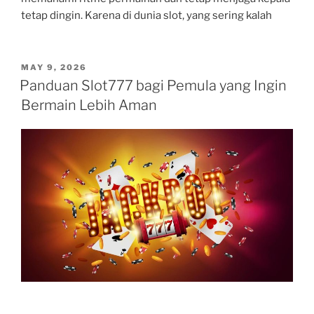
tetap dingin. Karena di dunia slot, yang sering kalah
POSTED
MAY 9, 2026
ON
Panduan Slot777 bagi Pemula yang Ingin
Bermain Lebih Aman