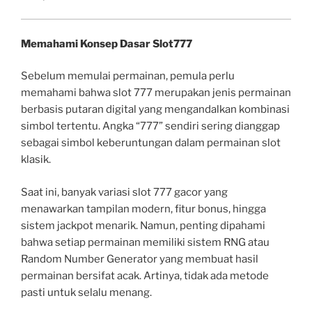
Memahami Konsep Dasar Slot777
Sebelum memulai permainan, pemula perlu
memahami bahwa slot 777 merupakan jenis permainan
berbasis putaran digital yang mengandalkan kombinasi
simbol tertentu. Angka “777” sendiri sering dianggap
sebagai simbol keberuntungan dalam permainan slot
klasik.
Saat ini, banyak variasi slot 777 gacor yang
menawarkan tampilan modern, fitur bonus, hingga
sistem jackpot menarik. Namun, penting dipahami
bahwa setiap permainan memiliki sistem RNG atau
Random Number Generator yang membuat hasil
permainan bersifat acak. Artinya, tidak ada metode
pasti untuk selalu menang.