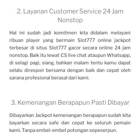
2. Layanan Customer Service 24 Jam
Nonstop
Hal ini sudah jadi komitmen kita didalam melayani
ribuan player yang bermain Slot777 online jackpot
terbesar di situs Slot777 gacor secara online 24 jam
nonstop. Baik itu lewat CS live chat ataupun Whatsapp,
di selagi pagi, siang, bahkan malam tentu kamu dapat
selalu direspon bersama dengan baik dan cepat oleh
sarana profesional berasal dari kami.
3. Kemenangan Berapapun Pasti Dibayar
Dibayarkan Jackpot kemenangan berapapun sudah kita
bayarkan secara safe dan cepat ke seluruh pemain
kami. Tanpa embel-embel potongan sepeserpun.