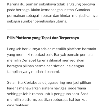
Karena itu, pemain sebaiknya tidak langsung percaya
pada berbagai klaim kemenangan instan. Gunakan
permainan sebagai hiburan dan hindari menjadikannya
sebagai sumber penghasilan utama.
Pilih Platform yang Tepat dan Terpercaya
Langkah berikutnya adalah memilih platform bermain
yang memiliki reputasi baik. Banyak pemain pemula
memilih Ceriabet karena dikenal menyediakan
beragam pilihan permainan slot online dengan
tampilan yang mudah dipahami.
Selain itu, Ceriabet slot juga sering menjadi pilihan
karena menawarkan sistem navigasi sederhana
sehingga lebih ramah untuk pengguna baru. Saat
memilih platform, pastikan beberapa hal berikut
diperhatikan: