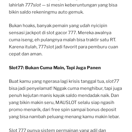
lahirlah
777slot
— si mesin keberuntungan yang bisa
bikin saldo rekeningmu auto gemuk.
Bukan hoaks, banyak pemain yang udah nyicipin
sensasi jackpot di slot gacor 777. Mereka awalnya
cuma iseng, eh pulangnya malah bisa traktir satu RT.
Karena itulah, 777slot jadi favorit para pemburu cuan
cepat dan aman.
Slot77: Bukan Cuma Main, Tapi Juga Panen
Buat kamu yang ngerasa lagi krisis tanggal tua,
slot77
bisa jadi penyelamat! Nggak cuma menghibur, tapi juga
penuh kejutan manis kayak saldo mendadak naik. Dan
yang bikin makin seru, MAUSLOT selalu siap ngasih
promo menarik, dari free spin sampai bonus deposit
yang bisa nambah peluang menang kamu makin lebar.
Slot 777 punya sistem permainan yang adil dan