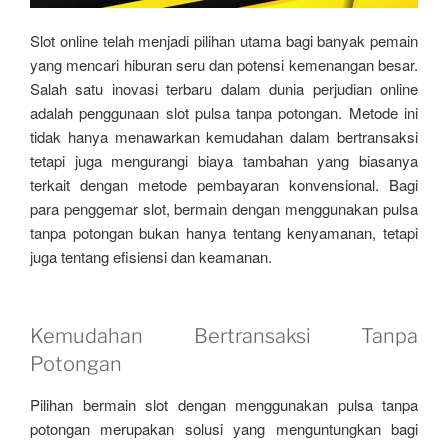
Slot online telah menjadi pilihan utama bagi banyak pemain
yang mencari hiburan seru dan potensi kemenangan besar.
Salah satu inovasi terbaru dalam dunia perjudian online
adalah penggunaan slot pulsa tanpa potongan. Metode ini
tidak hanya menawarkan kemudahan dalam bertransaksi
tetapi juga mengurangi biaya tambahan yang biasanya
terkait dengan metode pembayaran konvensional. Bagi
para penggemar slot, bermain dengan menggunakan pulsa
tanpa potongan bukan hanya tentang kenyamanan, tetapi
juga tentang efisiensi dan keamanan.
Kemudahan Bertransaksi Tanpa
Potongan
Pilihan bermain slot dengan menggunakan pulsa tanpa
potongan merupakan solusi yang menguntungkan bagi