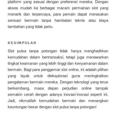
platform yang sesuai dengan preferensi mereka. Dengan
akses mudah ke berbagai macam permainan slot yang
menarik dan terpercaya, para pemain dapat merasakan
sensasi bermain tanpa hambatan teknis atau biaya
tambahan yang tidak perlu.
KESIMPULAN
Slot pulsa tanpa potongan tidak hanya menghadirkan
kemudahan dalam bertransaksi, tetapi juga menawarkan
tingkat keamanan yang lebih tinggi dan kenyamanan dalam
bermain. Bagi para penggemar slot online, ini adalah pilihan
yang layak untuk dieksplorasi guna meningkatkan
pengalaman bermain mereka. Dengan teknologi yang terus
berkembang, masa depan perjudian online tampak
semakin cerah dengan adanya inovasi-inovasi seperti ini.
Jadi, nikmatilah kemudahan bermain dan menangkan
keuntungan besar dengan slot pulsa tanpa potongan!