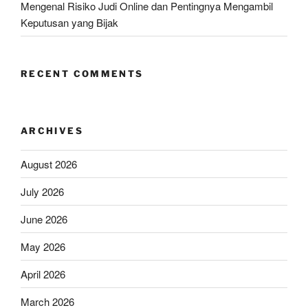
Mengenal Risiko Judi Online dan Pentingnya Mengambil
Keputusan yang Bijak
RECENT COMMENTS
ARCHIVES
August 2026
July 2026
June 2026
May 2026
April 2026
March 2026