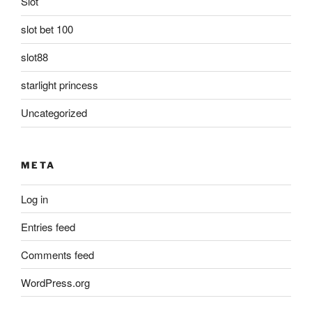
Slot
slot bet 100
slot88
starlight princess
Uncategorized
META
Log in
Entries feed
Comments feed
WordPress.org