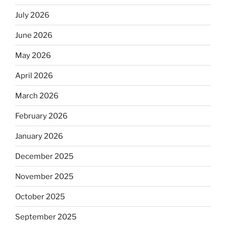
July 2026
June 2026
May 2026
April 2026
March 2026
February 2026
January 2026
December 2025
November 2025
October 2025
September 2025