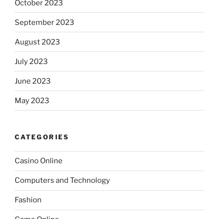
October 2023
September 2023
August 2023
July 2023
June 2023
May 2023
CATEGORIES
Casino Online
Computers and Technology
Fashion