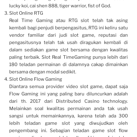
lucky koi, cai shen 888, tiger warrior, fist of God.
Slot Online RTG
Real Time Gaming atau RTG slot telah tak asing
kembali bagi penjudi berpengasitus, RTG ini keliru satu
vendor familiar dari judi slot game, reputasi dan
pengasitusnya telah tak usah diragukan kembali di
dalam sediakan game slot bersama dengan kwalitas
paling terbaik. Slot Real TimeGaming punya lebih dari
180 teladan permainan di dalamnya cakap dimainkan
bersama dengan modal sedikit.
Slot Online Flow Gaming
Diantara semua provider video slot game, dapat saja
Flow Gaming ini yang paling baru diluncurkan adalah
dari th. 2017 dari Distributed Casino technology.
Melainkan soal kwalitas permainan anda tak usah
sangsi untuk memainkannya, karena telah ada 300
lebih teladan game slot yang diwujudkan oleh
pengembang ini. Sebagian teladan game slot flow