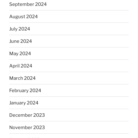
September 2024
August 2024
July 2024
June 2024
May 2024
April 2024
March 2024
February 2024
January 2024
December 2023
November 2023