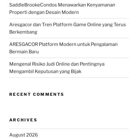
SaddleBrookeCondos Menawarkan Kenyamanan
Properti dengan Desain Modern
Aresgacor dan Tren Platform Game Online yang Terus
Berkembang
ARESGACOR Platform Modern untuk Pengalaman
Bermain Baru
Mengenal Risiko Judi Online dan Pentingnya
Mengambil Keputusan yang Bijak
RECENT COMMENTS
ARCHIVES
August 2026