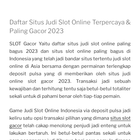
Daftar Situs Judi Slot Online Terpercaya &
Paling Gacor 2023
SLOT Gacor Yaitu daftar situs judi slot online paling
bagus 2023 dan situs slot online paling bagus di
Indonesia yang telah jadi bandar situs tertentu judi slot
online di Asia bersama dengan permainan terlengkap
deposit pulsa yang di memberikan oleh situs judi
online slot gacor 2023. Transaksi jadi sebuah
kewajiban dan terhitung tentu saja betul-betul totaliter
sekali untuk di pahami benar oleh tiap-tiap pemain.
Game Judi Slot Online Indonesia via deposit pulsa jadi
keliru satu opsi transaksi pilihan yang dimana
situs slot
gacor
telah cakap menolong penjudi jadi enteng untuk
lakukan bertaruh. Ini betul-betul pantas sekali untuk