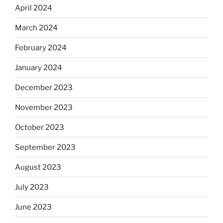
April 2024
March 2024
February 2024
January 2024
December 2023
November 2023
October 2023
September 2023
August 2023
July 2023
June 2023