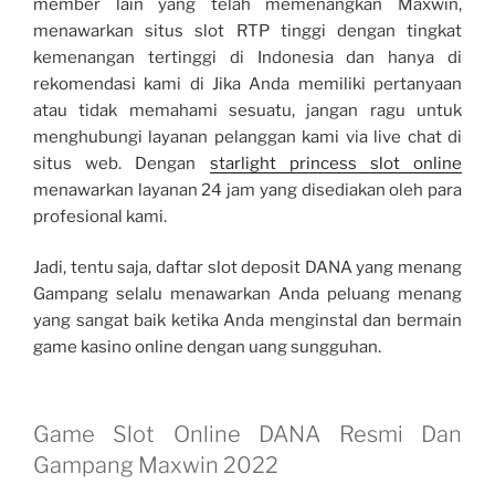
member lain yang telah memenangkan Maxwin,
menawarkan situs slot RTP tinggi dengan tingkat
kemenangan tertinggi di Indonesia dan hanya di
rekomendasi kami di Jika Anda memiliki pertanyaan
atau tidak memahami sesuatu, jangan ragu untuk
menghubungi layanan pelanggan kami via live chat di
situs web. Dengan
starlight princess slot online
menawarkan layanan 24 jam yang disediakan oleh para
profesional kami.
Jadi, tentu saja, daftar slot deposit DANA yang menang
Gampang selalu menawarkan Anda peluang menang
yang sangat baik ketika Anda menginstal dan bermain
game kasino online dengan uang sungguhan.
Game Slot Online DANA Resmi Dan
Gampang Maxwin 2022