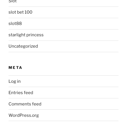
Slot
slot bet 100
slot88
starlight princess
Uncategorized
META
Log in
Entries feed
Comments feed
WordPress.org