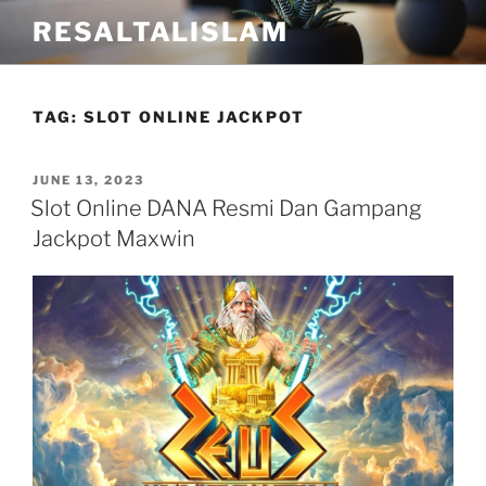
Skip
RESALTALISLAM
to
content
TAG:
SLOT ONLINE JACKPOT
POSTED
JUNE 13, 2023
ON
Slot Online DANA Resmi Dan Gampang
Jackpot Maxwin