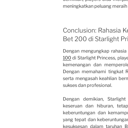
meningkatkan peluang meraih
Conclusion: Rahasia 
Bet 200 di Starlight P
Dengan mengungkap rahasia
100
di Starlight Princess, pl
kemenangan dan memperole
Dengan memahami tingkat RT
serta mengasah keahlian berm
sukses dan profesional.
Dengan demikian, Starligh
keseruan dan hiburan, teta
keberuntungan dan kemampu
yang tepat dan keberuntunga
kesuksesan dalam taruhan B