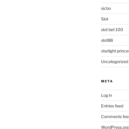
sicbo
Slot
slot bet 100
slot88
starlight prince
Uncategorized
META
Log in
Entries feed
Comments fee
WordPress.org