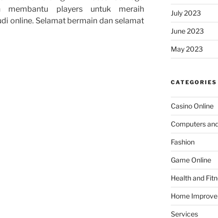
an membantu players untuk meraih
July 2023
i online. Selamat bermain dan selamat
June 2023
May 2023
CATEGORIES
Casino Online
Computers and
Fashion
Game Online
Health and Fit
Home Improv
Services