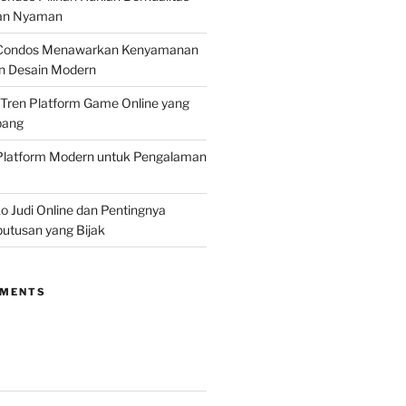
pan Nyaman
Condos Menawarkan Kenyamanan
an Desain Modern
Tren Platform Game Online yang
bang
atform Modern untuk Pengalaman
o Judi Online dan Pentingnya
utusan yang Bijak
MMENTS