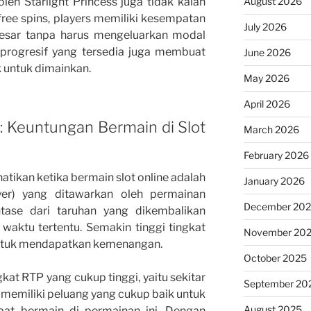
leh Starlight Princess juga tidak kalah
August 2026
free spins, players memiliki kesempatan
July 2026
esar tanpa harus mengeluarkan modal
t progresif yang tersedia juga membuat
June 2026
 untuk dimainkan.
May 2026
April 2026
s: Keuntungan Bermain di Slot
March 2026
February 2026
hatikan ketika bermain slot online adalah
January 2026
yer) yang ditawarkan oleh permainan
December 20
ntase dari taruhan yang dikembalikan
aktu tertentu. Semakin tinggi tingkat
November 20
untuk mendapatkan kemenangan.
October 2025
gkat RTP yang cukup tinggi, yaitu sekitar
September 20
 memiliki peluang yang cukup baik untuk
August 2025
t bermain di permainan ini. Dengan