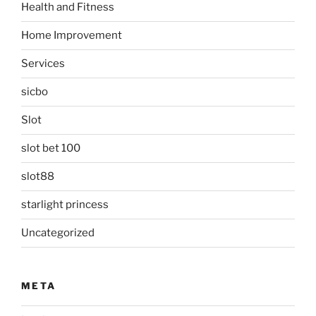
Health and Fitness
Home Improvement
Services
sicbo
Slot
slot bet 100
slot88
starlight princess
Uncategorized
META