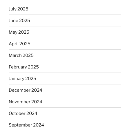
July 2025
June 2025
May 2025
April 2025
March 2025
February 2025
January 2025
December 2024
November 2024
October 2024
September 2024