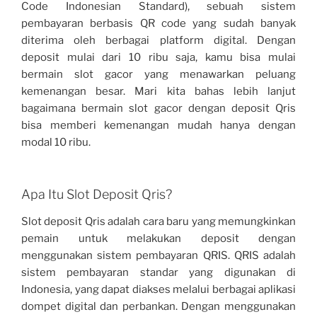
Code Indonesian Standard), sebuah sistem
pembayaran berbasis QR code yang sudah banyak
diterima oleh berbagai platform digital. Dengan
deposit mulai dari 10 ribu saja, kamu bisa mulai
bermain slot gacor yang menawarkan peluang
kemenangan besar. Mari kita bahas lebih lanjut
bagaimana bermain slot gacor dengan deposit Qris
bisa memberi kemenangan mudah hanya dengan
modal 10 ribu.
Apa Itu Slot Deposit Qris?
Slot deposit Qris adalah cara baru yang memungkinkan
pemain untuk melakukan deposit dengan
menggunakan sistem pembayaran QRIS. QRIS adalah
sistem pembayaran standar yang digunakan di
Indonesia, yang dapat diakses melalui berbagai aplikasi
dompet digital dan perbankan. Dengan menggunakan