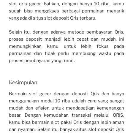
slot qris gacor. Bahkan, dengan hanya 10 ribu, kamu
sudah bisa mengakses berbagai permainan menarik
yang ada di situs slot deposit Qris terbaru.
Selain itu, dengan adanya metode pembayaran Qris,
proses deposit menjadi lebih cepat dan mudah. Ini
memungkinkan kamu untuk lebih fokus pada
permainan dan tidak perlu membuang waktu pada
proses pembayaran yang rumit.
Kesimpulan
Bermain slot gacor dengan deposit Qris dan hanya
menggunakan modal 10 ribu adalah cara yang sangat
mudah dan efisien untuk mendapatkan kemenangan
besar. Dengan kemudahan transaksi melalui QRIS,
kamu bisa bermain slot pakai Qris dengan lebih aman
dan nyaman. Selain itu, banyak situs slot deposit Qris