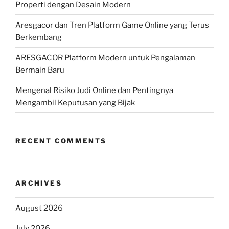
Properti dengan Desain Modern
Aresgacor dan Tren Platform Game Online yang Terus
Berkembang
ARESGACOR Platform Modern untuk Pengalaman
Bermain Baru
Mengenal Risiko Judi Online dan Pentingnya
Mengambil Keputusan yang Bijak
RECENT COMMENTS
ARCHIVES
August 2026
July 2026