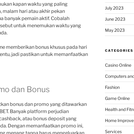
kan kapan waktu yang paling
July 2023
malam hari atau akhir pekan
a banyak pemain aktif. Cobalah
June 2023
ersebut untuk menemukan waktu yang
May 2023
nda.
nline memberikan bonus khusus pada hari
CATEGORIES
tentu, jadi pastikan untuk memanfaatkan
Casino Online
Computers and
Fashion
omo dan Bonus
Game Online
tkan bonus dan promo yang ditawarkan
Health and Fit
OBET. Banyak platform perjudian
ashback, atau bonus deposit yang
Home Improv
da. Dengan memanfaatkan promo ini,
Services
ng menang tanpa harus mengeluarkan