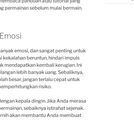
 membaca panduan atau tutorial yang
ng permainan sebelum mulai bermain.
 Emosi
banyak emosi, dan sangat penting untuk
 kekalahan beruntun, hindari impuls
uk mendapatkan kembali kerugian. Ini
angan lebih banyak uang. Sebaliknya,
h besar, jangan terlalu cepat untuk
emperhitungkan risiko.
dengan kepala dingin. Jika Anda merasa
rmainan, sebaiknya istirahat sejenak.
 jernih akan membantu Anda membuat