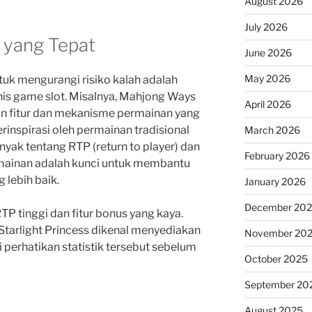
August 2026
July 2026
t yang Tepat
June 2026
May 2026
tuk mengurangi risiko kalah adalah
is game slot. Misalnya, Mahjong Ways
April 2026
 fitur dan mekanisme permainan yang
inspirasi oleh permainan tradisional
March 2026
yak tentang RTP (return to player) dan
February 2026
rmainan adalah kunci untuk membantu
lebih baik.
January 2026
December 20
RTP tinggi dan fitur bonus yang kaya.
tarlight Princess dikenal menyediakan
November 20
 perhatikan statistik tersebut sebelum
October 2025
September 20
August 2025