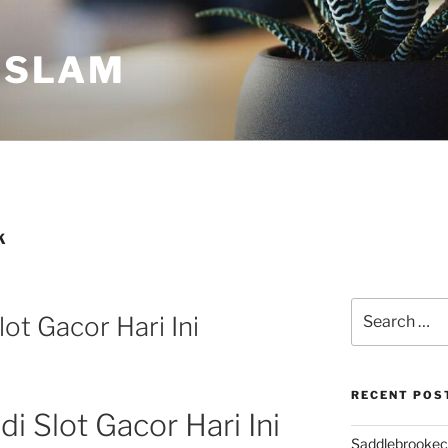
ISLAM
K
Search
lot Gacor Hari Ini
for:
RECENT POS
di Slot Gacor Hari Ini
Saddlebrookeco