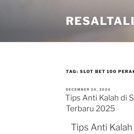
Skip
to
RESALTAL
content
TAG:
SLOT BET 100 PERA
POSTED
DECEMBER 24, 2024
ON
Tips Anti Kalah di S
Terbaru 2025
Tips Anti Kalah 