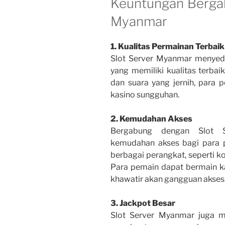
Keuntungan Berga
Myanmar
1. Kualitas Permainan Terbaik
Slot Server Myanmar menyed
yang memiliki kualitas terbai
dan suara yang jernih, para 
kasino sungguhan.
2. Kemudahan Akses
Bergabung dengan Slot 
kemudahan akses bagi para pe
berbagai perangkat, seperti ko
Para pemain dapat bermain ka
khawatir akan gangguan akses
3. Jackpot Besar
Slot Server Myanmar juga m