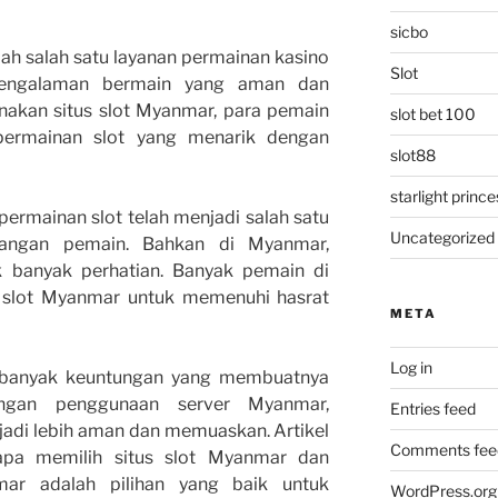
sicbo
h salah satu layanan permainan kasino
Slot
pengalaman bermain yang aman dan
kan situs slot Myanmar, para pemain
slot bet 100
permainan slot yang menarik dengan
slot88
starlight prince
permainan slot telah menjadi salah satu
Uncategorized
langan pemain. Bahkan di Myanmar,
k banyak perhatian. Banyak pemain di
 slot Myanmar untuk memenuhi hasrat
META
Log in
 banyak keuntungan yang membuatnya
ngan penggunaan server Myanmar,
Entries feed
adi lebih aman dan memuaskan. Artikel
Comments fee
apa memilih situs slot Myanmar dan
ar adalah pilihan yang baik untuk
WordPress.org