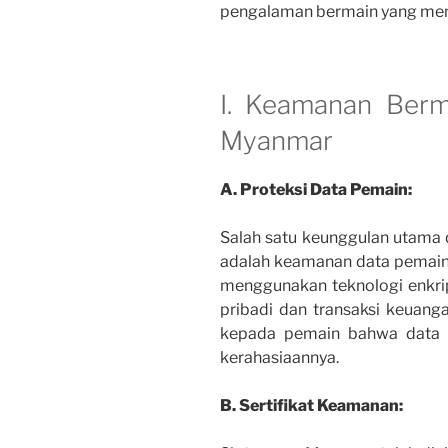
pengalaman bermain yang me
I. Keamanan Berm
Myanmar
A. Proteksi Data Pemain:
Salah satu keunggulan utama
adalah keamanan data pemain 
menggunakan teknologi enkrip
pribadi dan transaksi keuang
kepada pemain bahwa data 
kerahasiaannya.
B. Sertifikat Keamanan: