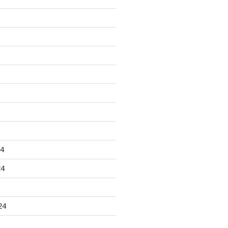
24
24
24