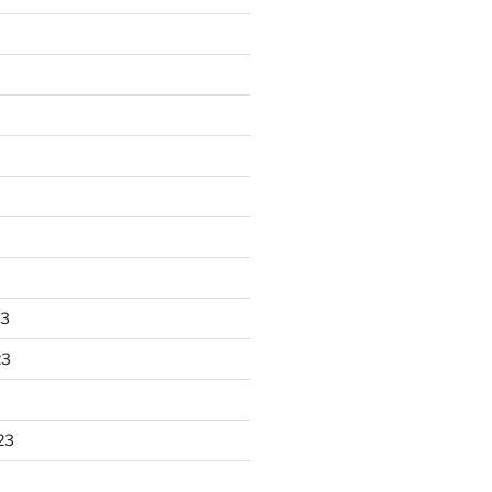
23
23
23