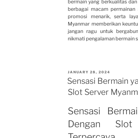
bermain yang berkualitas d
berbagai macam permainan sl
promosi menarik, serta lay
Myanmar memberikan keuntun
jangan ragu untuk bergabu
nikmati pengalaman bermain sl
POSTED
JANUARY 28, 2024
ON
Sensasi Bermain 
Slot Server Myanm
Sensasi Berma
Dengan Slot
Terpercaya