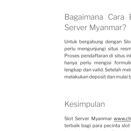
Bagaimana Cara 
Server Myanmar?
Untuk bergabung dengan Slo
perlu mengunjungi situs res
Proses pendaftaran di situs i
hanya perlu mengisi formul
lengkap dan valid. Setelah me
melakukan deposit dan mulai 
Kesimpulan
Slot Server Myanmar
www.ch
terbaik bagi para pecinta sl