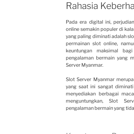
Rahasia Keberha
Pada era digital ini, perjudi
online semakin populer di kal
yang paling diminati adalah sl
permainan slot online, nam
keuntungan maksimal bag
pengalaman bermain yang m
Server Myanmar.
Slot Server Myanmar merupaka
yang saat ini sangat diminat
menyediakan berbagai maca
menguntungkan, Slot Se
pengalaman bermain yang tida