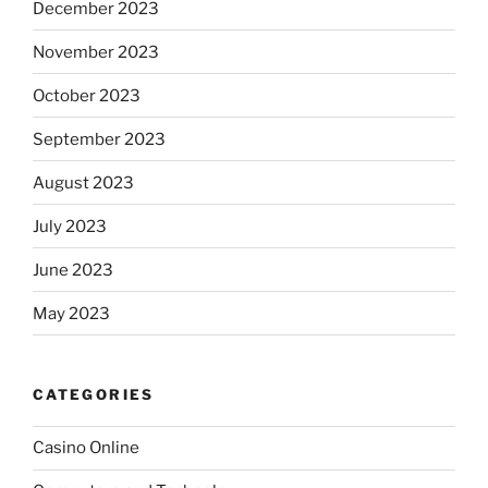
December 2023
November 2023
October 2023
September 2023
August 2023
July 2023
June 2023
May 2023
CATEGORIES
Casino Online