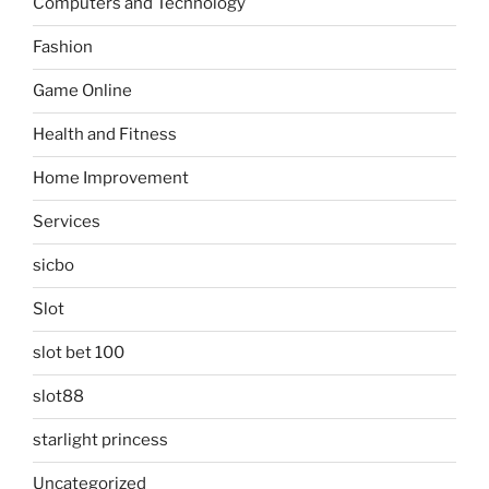
Computers and Technology
Fashion
Game Online
Health and Fitness
Home Improvement
Services
sicbo
Slot
slot bet 100
slot88
starlight princess
Uncategorized