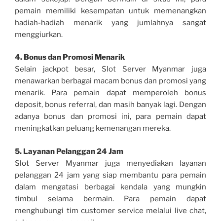
pemain memiliki kesempatan untuk memenangkan
hadiah-hadiah menarik yang jumlahnya sangat
menggiurkan.
4. Bonus dan Promosi Menarik
Selain jackpot besar, Slot Server Myanmar juga
menawarkan berbagai macam bonus dan promosi yang
menarik. Para pemain dapat memperoleh bonus
deposit, bonus referral, dan masih banyak lagi. Dengan
adanya bonus dan promosi ini, para pemain dapat
meningkatkan peluang kemenangan mereka.
5. Layanan Pelanggan 24 Jam
Slot Server Myanmar juga menyediakan layanan
pelanggan 24 jam yang siap membantu para pemain
dalam mengatasi berbagai kendala yang mungkin
timbul selama bermain. Para pemain dapat
menghubungi tim customer service melalui live chat,