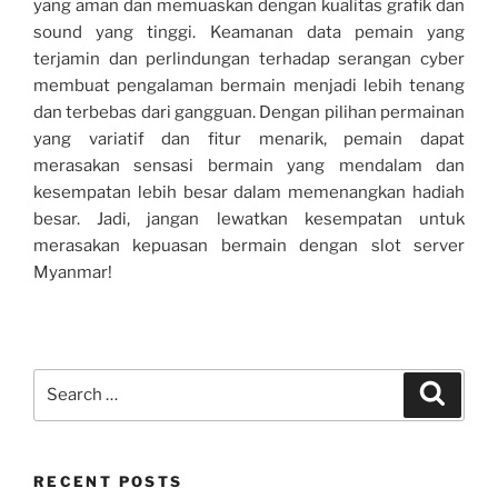
yang aman dan memuaskan dengan kualitas grafik dan
sound yang tinggi. Keamanan data pemain yang
terjamin dan perlindungan terhadap serangan cyber
membuat pengalaman bermain menjadi lebih tenang
dan terbebas dari gangguan. Dengan pilihan permainan
yang variatif dan fitur menarik, pemain dapat
merasakan sensasi bermain yang mendalam dan
kesempatan lebih besar dalam memenangkan hadiah
besar. Jadi, jangan lewatkan kesempatan untuk
merasakan kepuasan bermain dengan slot server
Myanmar!
Search
Search
for:
RECENT POSTS