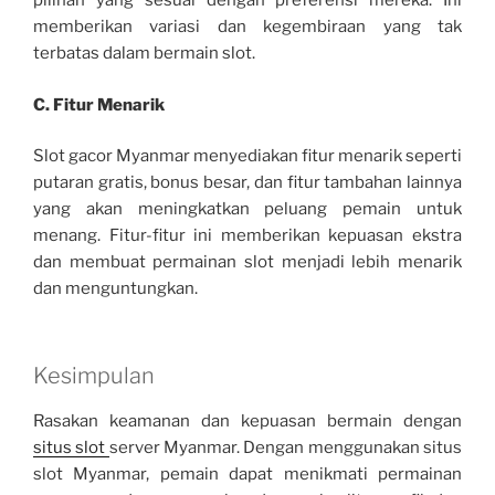
pilihan yang sesuai dengan preferensi mereka. Ini
memberikan variasi dan kegembiraan yang tak
terbatas dalam bermain slot.
C. Fitur Menarik
Slot gacor Myanmar menyediakan fitur menarik seperti
putaran gratis, bonus besar, dan fitur tambahan lainnya
yang akan meningkatkan peluang pemain untuk
menang. Fitur-fitur ini memberikan kepuasan ekstra
dan membuat permainan slot menjadi lebih menarik
dan menguntungkan.
Kesimpulan
Rasakan keamanan dan kepuasan bermain dengan
situs slot
server Myanmar. Dengan menggunakan situs
slot Myanmar, pemain dapat menikmati permainan