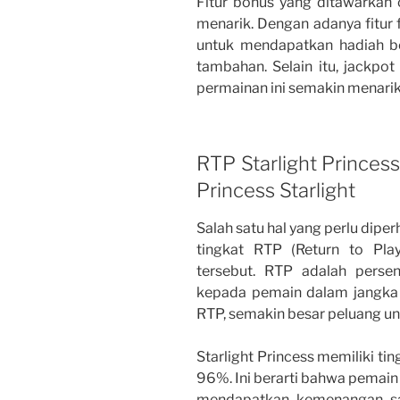
Fitur bonus yang ditawarkan o
menarik. Dengan adanya fitur 
untuk mendapatkan hadiah b
tambahan. Selain itu, jackpo
permainan ini semakin menarik
RTP Starlight Princes
Princess Starlight
Salah satu hal yang perlu diper
tingkat RTP (Return to Pla
tersebut. RTP adalah perse
kepada pemain dalam jangka w
RTP, semakin besar peluang 
Starlight Princess memiliki tin
96%. Ini berarti bahwa pemain
mendapatkan kemenangan saa