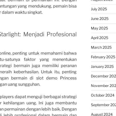
runtungan yang mendukung, pemain bisa
July 2025
 dalam waktu singkat.
June 2025
May 2025
arlight: Menjadi Profesional
April 2025
March 2025
 online, penting untuk memahami bahwa
February 2025
tu-satunya faktor yang menentukan
rategi bermain juga memiliki peranan
January 2025
raih keberhasilan. Untuk itu, penting
December 20
ngan bermain di slot demo Princess
ngan uang sungguhan.
November 20
October 2024
players dapat menguji berbagai strategi
r kehilangan uang. Ini juga membantu
September 20
n permainan dengan lebih baik. Dengan
August 2024
di lebih profesional dalam bermain dan