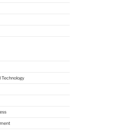
 Technology
ness
ement