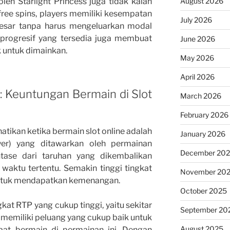
leh Starlight Princess juga tidak kalah
August 2026
free spins, players memiliki kesempatan
July 2026
esar tanpa harus mengeluarkan modal
t progresif yang tersedia juga membuat
June 2026
 untuk dimainkan.
May 2026
April 2026
s: Keuntungan Bermain di Slot
March 2026
February 2026
hatikan ketika bermain slot online adalah
January 2026
yer) yang ditawarkan oleh permainan
December 20
ntase dari taruhan yang dikembalikan
aktu tertentu. Semakin tinggi tingkat
November 20
untuk mendapatkan kemenangan.
October 2025
gkat RTP yang cukup tinggi, yaitu sekitar
September 20
 memiliki peluang yang cukup baik untuk
August 2025
t bermain di permainan ini. Dengan