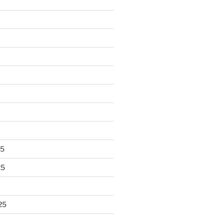
25
25
25