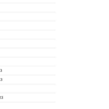
23
23
23