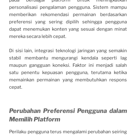
pada berbagai platform untuk meningkatkan
personalisasi pengalaman pengguna. Sistem mampu
memberikan rekomendasi permainan berdasarkan
preferensi yang sering dipilih sehingga pengguna
dapat menemukan konten yang sesuai dengan minat
mereka secara lebih cepat.
Di sisi lain, integrasi teknologi jaringan yang semakin
stabil membantu mengurangi kendala seperti lag
maupun gangguan koneksi. Faktor ini menjadi salah
satu penentu kepuasan pengguna, terutama ketika
memainkan permainan yang membutuhkan respons
cepat.
Perubahan Preferensi Pengguna dalam
Memilih Platform
Perilaku pengguna terus mengalami perubahan seiring