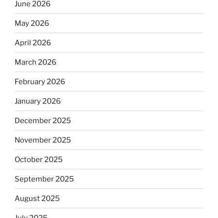
June 2026
May 2026
April 2026
March 2026
February 2026
January 2026
December 2025
November 2025
October 2025
September 2025
August 2025
July 2025