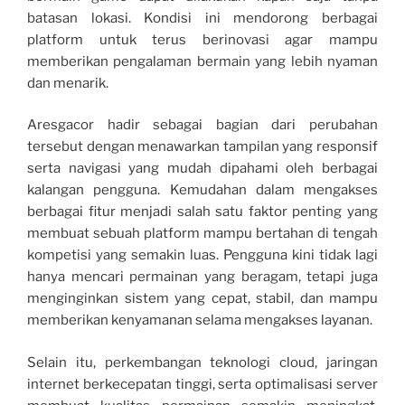
batasan lokasi. Kondisi ini mendorong berbagai
platform untuk terus berinovasi agar mampu
memberikan pengalaman bermain yang lebih nyaman
dan menarik.
Aresgacor hadir sebagai bagian dari perubahan
tersebut dengan menawarkan tampilan yang responsif
serta navigasi yang mudah dipahami oleh berbagai
kalangan pengguna. Kemudahan dalam mengakses
berbagai fitur menjadi salah satu faktor penting yang
membuat sebuah platform mampu bertahan di tengah
kompetisi yang semakin luas. Pengguna kini tidak lagi
hanya mencari permainan yang beragam, tetapi juga
menginginkan sistem yang cepat, stabil, dan mampu
memberikan kenyamanan selama mengakses layanan.
Selain itu, perkembangan teknologi cloud, jaringan
internet berkecepatan tinggi, serta optimalisasi server