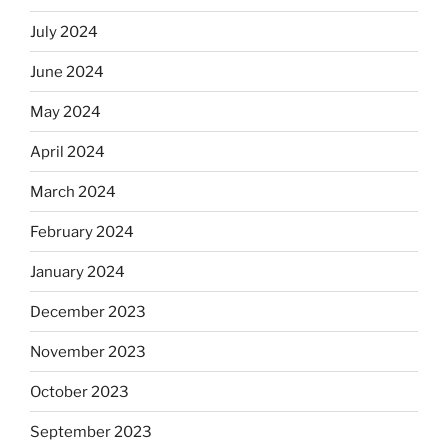
July 2024
June 2024
May 2024
April 2024
March 2024
February 2024
January 2024
December 2023
November 2023
October 2023
September 2023