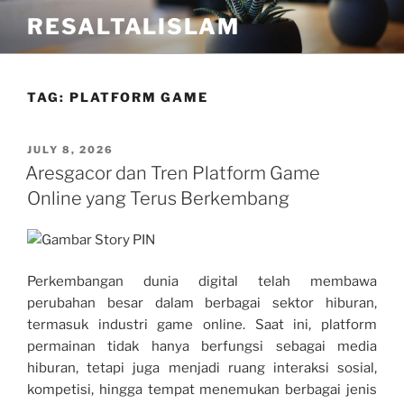
Skip
RESALTALISLAM
to
content
TAG:
PLATFORM GAME
POSTED
JULY 8, 2026
ON
Aresgacor dan Tren Platform Game
Online yang Terus Berkembang
Perkembangan dunia digital telah membawa
perubahan besar dalam berbagai sektor hiburan,
termasuk industri game online. Saat ini, platform
permainan tidak hanya berfungsi sebagai media
hiburan, tetapi juga menjadi ruang interaksi sosial,
kompetisi, hingga tempat menemukan berbagai jenis