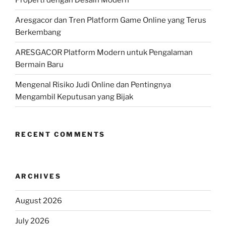
Aresgacor dan Tren Platform Game Online yang Terus
Berkembang
ARESGACOR Platform Modern untuk Pengalaman
Bermain Baru
Mengenal Risiko Judi Online dan Pentingnya
Mengambil Keputusan yang Bijak
RECENT COMMENTS
ARCHIVES
August 2026
July 2026