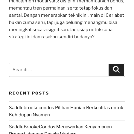
manajemen modal yang disiplin, memanfaatkan bonus,
memantau tren permainan, serta tetap fokus dan
santai. Dengan menerapkan teknik ini, main di Ceriabet
bukan cuma seru, tapi juga peluang menangmu bisa
meningkat secara signifikan. Jadi, siap untuk coba
strategi ini dan rasakan sendiri bedanya?
Search
Search
for:
RECENT POSTS
Saddlebrookecondos Pilihan Hunian Berkualitas untuk
Kehidupan Nyaman
SaddleBrookeCondos Menawarkan Kenyamanan
Properti dengan Desain Modern