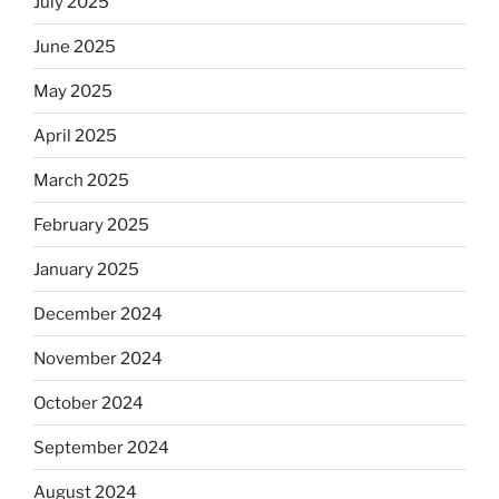
July 2025
June 2025
May 2025
April 2025
March 2025
February 2025
January 2025
December 2024
November 2024
October 2024
September 2024
August 2024