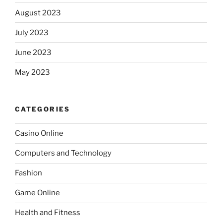
August 2023
July 2023
June 2023
May 2023
CATEGORIES
Casino Online
Computers and Technology
Fashion
Game Online
Health and Fitness