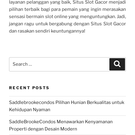
layanan pelanggan yang baik, Situs Slot Gacor menjadi
pilihan terbaik bagi para pemain yang ingin merasakan
sensasi bermain slot online yang menguntungkan. Jadi,
jangan ragu untuk bergabung dengan Situs Slot Gacor
dan rasakan sendiri keuntungannya!
Search
Search
for:
RECENT POSTS
Saddlebrookecondos Pilihan Hunian Berkualitas untuk
Kehidupan Nyaman
SaddleBrookeCondos Menawarkan Kenyamanan
Properti dengan Desain Modern