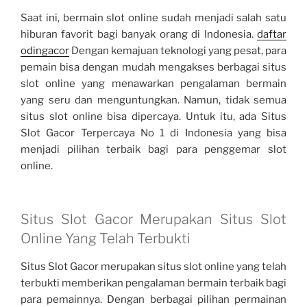
Saat ini, bermain slot online sudah menjadi salah satu
hiburan favorit bagi banyak orang di Indonesia.
daftar
odingacor
Dengan kemajuan teknologi yang pesat, para
pemain bisa dengan mudah mengakses berbagai situs
slot online yang menawarkan pengalaman bermain
yang seru dan menguntungkan. Namun, tidak semua
situs slot online bisa dipercaya. Untuk itu, ada Situs
Slot Gacor Terpercaya No 1 di Indonesia yang bisa
menjadi pilihan terbaik bagi para penggemar slot
online.
Situs Slot Gacor Merupakan Situs Slot
Online Yang Telah Terbukti
Situs Slot Gacor merupakan situs slot online yang telah
terbukti memberikan pengalaman bermain terbaik bagi
para pemainnya. Dengan berbagai pilihan permainan