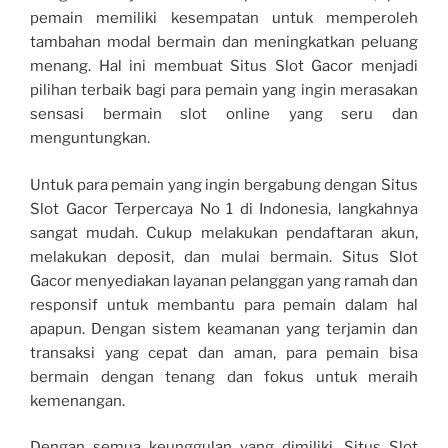
pemain memiliki kesempatan untuk memperoleh
tambahan modal bermain dan meningkatkan peluang
menang. Hal ini membuat Situs Slot Gacor menjadi
pilihan terbaik bagi para pemain yang ingin merasakan
sensasi bermain slot online yang seru dan
menguntungkan.
Untuk para pemain yang ingin bergabung dengan Situs
Slot Gacor Terpercaya No 1 di Indonesia, langkahnya
sangat mudah. Cukup melakukan pendaftaran akun,
melakukan deposit, dan mulai bermain. Situs Slot
Gacor menyediakan layanan pelanggan yang ramah dan
responsif untuk membantu para pemain dalam hal
apapun. Dengan sistem keamanan yang terjamin dan
transaksi yang cepat dan aman, para pemain bisa
bermain dengan tenang dan fokus untuk meraih
kemenangan.
Dengan semua keunggulan yang dimiliki, Situs Slot