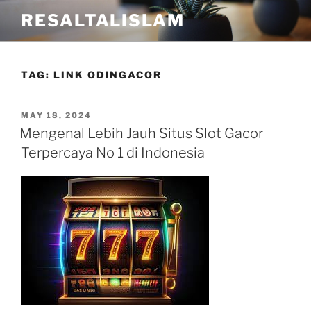
Skip
RESALTALISLAM
to
content
TAG:
LINK ODINGACOR
POSTED
MAY 18, 2024
ON
Mengenal Lebih Jauh Situs Slot Gacor
Terpercaya No 1 di Indonesia