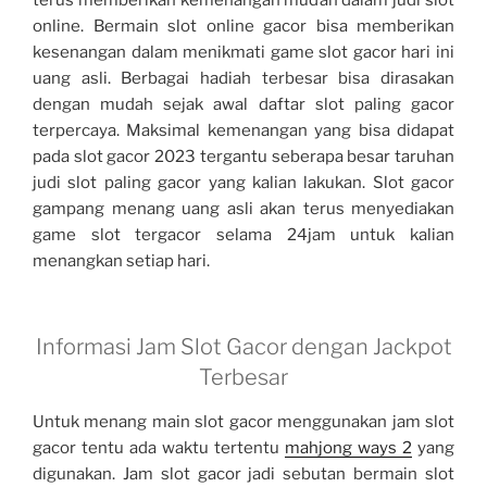
terus memberikan kemenangan mudah dalam judi slot
online. Bermain slot online gacor bisa memberikan
kesenangan dalam menikmati game slot gacor hari ini
uang asli. Berbagai hadiah terbesar bisa dirasakan
dengan mudah sejak awal daftar slot paling gacor
terpercaya. Maksimal kemenangan yang bisa didapat
pada slot gacor 2023 tergantu seberapa besar taruhan
judi slot paling gacor yang kalian lakukan. Slot gacor
gampang menang uang asli akan terus menyediakan
game slot tergacor selama 24jam untuk kalian
menangkan setiap hari.
Informasi Jam Slot Gacor dengan Jackpot
Terbesar
Untuk menang main slot gacor menggunakan jam slot
gacor tentu ada waktu tertentu
mahjong ways 2
yang
digunakan. Jam slot gacor jadi sebutan bermain slot