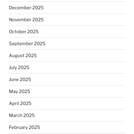
December 2025
November 2025
October 2025
September 2025
August 2025
July 2025
June 2025
May 2025
April 2025
March 2025
February 2025