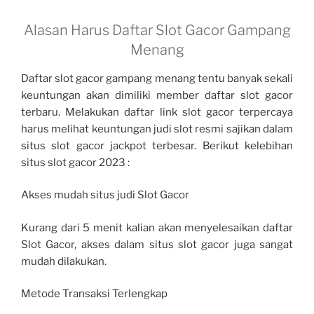
Alasan Harus Daftar Slot Gacor Gampang
Menang
Daftar slot gacor gampang menang tentu banyak sekali
keuntungan akan dimiliki member daftar slot gacor
terbaru. Melakukan daftar link slot gacor terpercaya
harus melihat keuntungan judi slot resmi sajikan dalam
situs slot gacor jackpot terbesar. Berikut kelebihan
situs slot gacor 2023 :
Akses mudah situs judi Slot Gacor
Kurang dari 5 menit kalian akan menyelesaikan daftar
Slot Gacor, akses dalam situs slot gacor juga sangat
mudah dilakukan.
Metode Transaksi Terlengkap