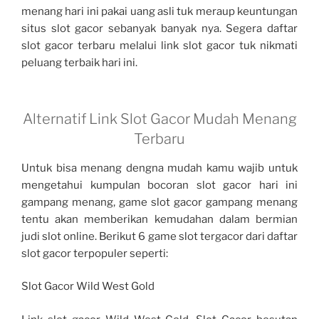
menang hari ini pakai uang asli tuk meraup keuntungan
situs slot gacor sebanyak banyak nya. Segera daftar
slot gacor terbaru melalui link slot gacor tuk nikmati
peluang terbaik hari ini.
Alternatif Link Slot Gacor Mudah Menang
Terbaru
Untuk bisa menang dengna mudah kamu wajib untuk
mengetahui kumpulan bocoran slot gacor hari ini
gampang menang, game slot gacor gampang menang
tentu akan memberikan kemudahan dalam bermian
judi slot online. Berikut 6 game slot tergacor dari daftar
slot gacor terpopuler seperti:
Slot Gacor Wild West Gold