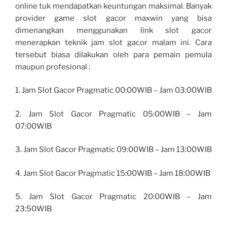
online tuk mendapatkan keuntungan maksimal. Banyak
provider game slot gacor maxwin yang bisa
dimenangkan menggunakan link slot gacor
menerapkan teknik jam slot gacor malam ini. Cara
tersebut biasa dilakukan oleh para pemain pemula
maupun profesional :
1. Jam Slot Gacor Pragmatic 00:00WIB – Jam 03:00WIB
2. Jam Slot Gacor Pragmatic 05:00WIB – Jam
07:00WIB
3. Jam Slot Gacor Pragmatic 09:00WIB – Jam 13:00WIB
4. Jam Slot Gacor Pragmatic 15:00WIB – Jam 18:00WIB
5. Jam Slot Gacor Pragmatic 20:00WIB – Jam
23:50WIB