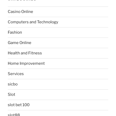
Casino Online
Computers and Technology
Fashion
Game Online
Health and Fitness
Home Improvement
Services
sicbo
Slot
slot bet 100
slot88