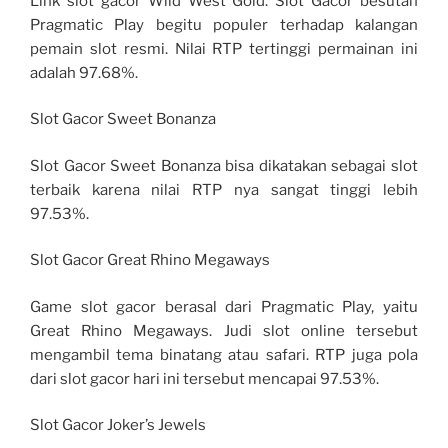
Link slot gacor Wild West Gold. Slot Gacor besutan
Pragmatic Play begitu populer terhadap kalangan
pemain slot resmi. Nilai RTP tertinggi permainan ini
adalah 97.68%.
Slot Gacor Sweet Bonanza
Slot Gacor Sweet Bonanza bisa dikatakan sebagai slot
terbaik karena nilai RTP nya sangat tinggi lebih
97.53%.
Slot Gacor Great Rhino Megaways
Game slot gacor berasal dari Pragmatic Play, yaitu
Great Rhino Megaways. Judi slot online tersebut
mengambil tema binatang atau safari. RTP juga pola
dari slot gacor hari ini tersebut mencapai 97.53%.
Slot Gacor Joker’s Jewels