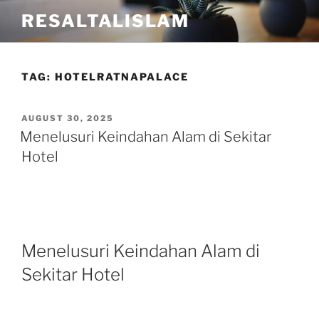
Skip
RESALTALISLAM
to
content
TAG:
HOTELRATNAPALACE
POSTED
AUGUST 30, 2025
ON
Menelusuri Keindahan Alam di Sekitar
Hotel
Menelusuri Keindahan Alam di
Sekitar Hotel