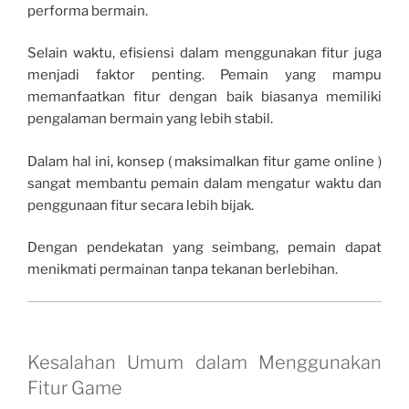
performa bermain.
Selain waktu, efisiensi dalam menggunakan fitur juga
menjadi faktor penting. Pemain yang mampu
memanfaatkan fitur dengan baik biasanya memiliki
pengalaman bermain yang lebih stabil.
Dalam hal ini, konsep ( maksimalkan fitur game online )
sangat membantu pemain dalam mengatur waktu dan
penggunaan fitur secara lebih bijak.
Dengan pendekatan yang seimbang, pemain dapat
menikmati permainan tanpa tekanan berlebihan.
Kesalahan Umum dalam Menggunakan
Fitur Game