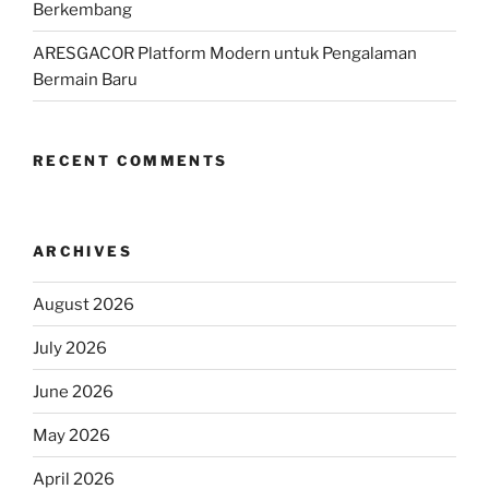
Berkembang
ARESGACOR Platform Modern untuk Pengalaman
Bermain Baru
RECENT COMMENTS
ARCHIVES
August 2026
July 2026
June 2026
May 2026
April 2026