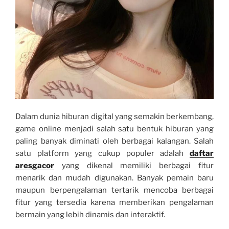
Dalam dunia hiburan digital yang semakin berkembang,
game online menjadi salah satu bentuk hiburan yang
paling banyak diminati oleh berbagai kalangan. Salah
satu platform yang cukup populer adalah
daftar
aresgacor
yang dikenal memiliki berbagai fitur
menarik dan mudah digunakan. Banyak pemain baru
maupun berpengalaman tertarik mencoba berbagai
fitur yang tersedia karena memberikan pengalaman
bermain yang lebih dinamis dan interaktif.