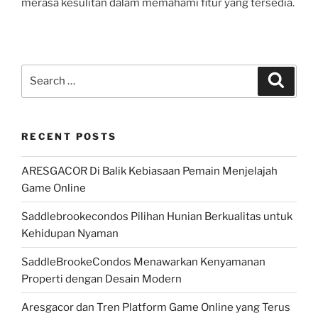
merasa kesulitan dalam memahami fitur yang tersedia.
Search
Search
for:
RECENT POSTS
ARESGACOR Di Balik Kebiasaan Pemain Menjelajah
Game Online
Saddlebrookecondos Pilihan Hunian Berkualitas untuk
Kehidupan Nyaman
SaddleBrookeCondos Menawarkan Kenyamanan
Properti dengan Desain Modern
Aresgacor dan Tren Platform Game Online yang Terus