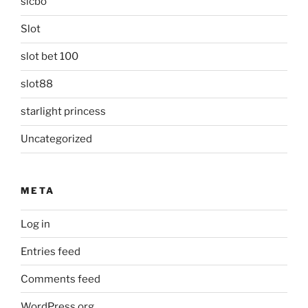
sicbo
Slot
slot bet 100
slot88
starlight princess
Uncategorized
META
Log in
Entries feed
Comments feed
WordPress.org