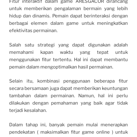
Fitur interaktif dalam game ARESGACOR dirancang
untuk memberikan pengalaman bermain yang lebih
hidup dan dinamis. Pemain dapat berinteraksi dengan
berbagai elemen dalam game untuk meningkatkan
efektivitas permainan.
Salah satu strategi yang dapat digunakan adalah
memahami kapan waktu yang tepat untuk
menggunakan fitur tertentu. Hal ini dapat membantu
pemain dalam mengoptimalkan hasil permainan.
Selain itu, kombinasi penggunaan beberapa fitur
secara bersamaan juga dapat memberikan keuntungan
tambahan dalam permainan. Namun, hal ini perlu
dilakukan dengan pemahaman yang baik agar tidak
terjadi kesalahan.
Dalam tahap ini, banyak pemain mulai menerapkan
pendekatan ( maksimalkan fitur game online ) untuk