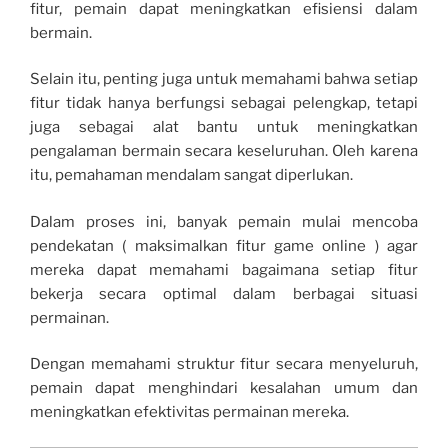
fitur, pemain dapat meningkatkan efisiensi dalam
bermain.
Selain itu, penting juga untuk memahami bahwa setiap
fitur tidak hanya berfungsi sebagai pelengkap, tetapi
juga sebagai alat bantu untuk meningkatkan
pengalaman bermain secara keseluruhan. Oleh karena
itu, pemahaman mendalam sangat diperlukan.
Dalam proses ini, banyak pemain mulai mencoba
pendekatan ( maksimalkan fitur game online ) agar
mereka dapat memahami bagaimana setiap fitur
bekerja secara optimal dalam berbagai situasi
permainan.
Dengan memahami struktur fitur secara menyeluruh,
pemain dapat menghindari kesalahan umum dan
meningkatkan efektivitas permainan mereka.