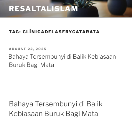
Skip
RESALTALISLAM
to
content
TAG:
CLÍNICADELASERYCATARATA
POSTED
AUGUST 22, 2025
ON
Bahaya Tersembunyi di Balik Kebiasaan
Buruk Bagi Mata
Bahaya Tersembunyi di Balik
Kebiasaan Buruk Bagi Mata