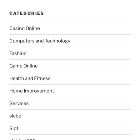
CATEGORIES
Casino Online
Computers and Technology
Fashion
Game Online
Health and Fitness
Home Improvement
Services
sicbo
Slot