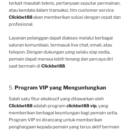
terkait masalah teknis, pertanyaan seputar permainan,
atau kendala dalam transaksi, tim customer service
Clickbet88
akan memberikan solusi dengan cepat dan
profesional.
Layanan pelanggan dapat diakses melalui berbagai
saluran komunikasi, termasuk live chat, email, atau
telepon. Dengan dukungan yang selalu siap sedia,
pemain dapat merasa lebih tenang dan percaya diri
saat bermain di
Clickbet88
.
5.
Program VIP yang Menguntungkan
Salah satu fitur eksklusif yang ditawarkan oleh
Clickbet88
adalah program
clickbet88 vip
, yang
memberikan berbagai keuntungan bagi pemain setia.
Program VIP ini dirancang untuk memberikan
penghargaan kepada pemain yang terus aktif bermain