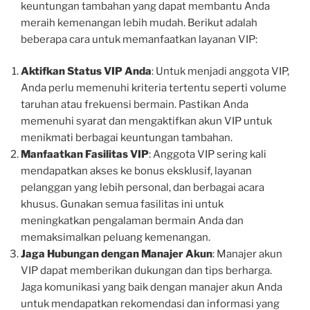
keuntungan tambahan yang dapat membantu Anda
meraih kemenangan lebih mudah. Berikut adalah
beberapa cara untuk memanfaatkan layanan VIP:
Aktifkan Status VIP Anda
: Untuk menjadi anggota VIP,
Anda perlu memenuhi kriteria tertentu seperti volume
taruhan atau frekuensi bermain. Pastikan Anda
memenuhi syarat dan mengaktifkan akun VIP untuk
menikmati berbagai keuntungan tambahan.
Manfaatkan Fasilitas VIP
: Anggota VIP sering kali
mendapatkan akses ke bonus eksklusif, layanan
pelanggan yang lebih personal, dan berbagai acara
khusus. Gunakan semua fasilitas ini untuk
meningkatkan pengalaman bermain Anda dan
memaksimalkan peluang kemenangan.
Jaga Hubungan dengan Manajer Akun
: Manajer akun
VIP dapat memberikan dukungan dan tips berharga.
Jaga komunikasi yang baik dengan manajer akun Anda
untuk mendapatkan rekomendasi dan informasi yang