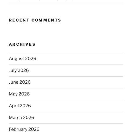
RECENT COMMENTS
ARCHIVES
August 2026
July 2026
June 2026
May 2026
April 2026
March 2026
February 2026