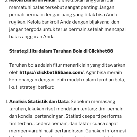
Kelola Bankroll Anda
: Menetapkan anggaran dan
mematuhi batas tersebut sangat penting. Jangan
pernah bermain dengan uang yang tidak bisa Anda
rugikan. Kelola bankroll Anda dengan bijaksana, dan
jangan tergoda untuk terus bermain setelah mencapai
batas anggaran Anda.
Strategi Jitu dalam Taruhan Bola di Clickbet88
Taruhan bola adalah fitur menarik lain yang ditawarkan
oleh
https://clickbet88base.com/
. Agar bisa meraih
kemenangan dengan lebih mudah dalam taruhan bola,
ikuti strategi berikut:
Analisis Statistik dan Data
: Sebelum memasang
taruhan, lakukan riset mendalam tentang tim, pemain,
dan kondisi pertandingan. Statistik seperti performa
tim terbaru, cedera pemain, dan faktor cuaca dapat
mempengaruhi hasil pertandingan. Gunakan informasi