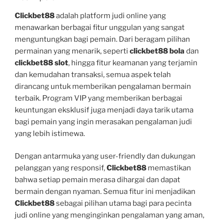
Clickbet88
adalah platform judi online yang
menawarkan berbagai fitur unggulan yang sangat
menguntungkan bagi pemain. Dari beragam pilihan
permainan yang menarik, seperti
clickbet88 bola
dan
clickbet88 slot
, hingga fitur keamanan yang terjamin
dan kemudahan transaksi, semua aspek telah
dirancang untuk memberikan pengalaman bermain
terbaik. Program VIP yang memberikan berbagai
keuntungan eksklusif juga menjadi daya tarik utama
bagi pemain yang ingin merasakan pengalaman judi
yang lebih istimewa.
Dengan antarmuka yang user-friendly dan dukungan
pelanggan yang responsif,
Clickbet88
memastikan
bahwa setiap pemain merasa dihargai dan dapat
bermain dengan nyaman. Semua fitur ini menjadikan
Clickbet88
sebagai pilihan utama bagi para pecinta
judi online yang menginginkan pengalaman yang aman,