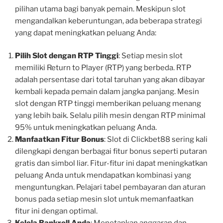
pilihan utama bagi banyak pemain. Meskipun slot
mengandalkan keberuntungan, ada beberapa strategi
yang dapat meningkatkan peluang Anda:
Pilih Slot dengan RTP Tinggi
: Setiap mesin slot
memiliki Return to Player (RTP) yang berbeda. RTP
adalah persentase dari total taruhan yang akan dibayar
kembali kepada pemain dalam jangka panjang. Mesin
slot dengan RTP tinggi memberikan peluang menang
yang lebih baik. Selalu pilih mesin dengan RTP minimal
95% untuk meningkatkan peluang Anda.
Manfaatkan Fitur Bonus
: Slot di Clickbet88 sering kali
dilengkapi dengan berbagai fitur bonus seperti putaran
gratis dan simbol liar. Fitur-fitur ini dapat meningkatkan
peluang Anda untuk mendapatkan kombinasi yang
menguntungkan. Pelajari tabel pembayaran dan aturan
bonus pada setiap mesin slot untuk memanfaatkan
fitur ini dengan optimal.