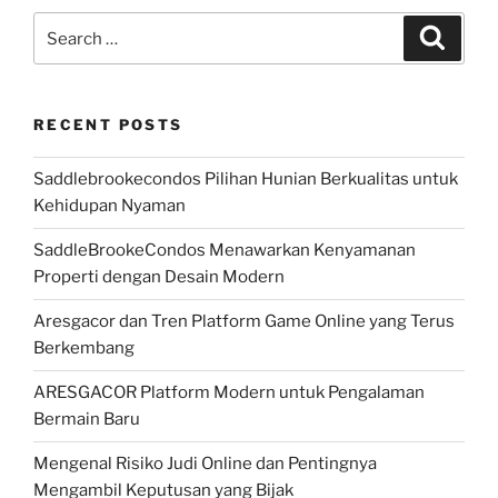
Search
Search
for:
RECENT POSTS
Saddlebrookecondos Pilihan Hunian Berkualitas untuk
Kehidupan Nyaman
SaddleBrookeCondos Menawarkan Kenyamanan
Properti dengan Desain Modern
Aresgacor dan Tren Platform Game Online yang Terus
Berkembang
ARESGACOR Platform Modern untuk Pengalaman
Bermain Baru
Mengenal Risiko Judi Online dan Pentingnya
Mengambil Keputusan yang Bijak