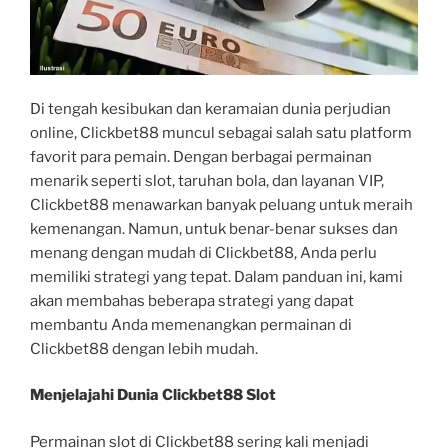
Di tengah kesibukan dan keramaian dunia perjudian
online, Clickbet88 muncul sebagai salah satu platform
favorit para pemain. Dengan berbagai permainan
menarik seperti slot, taruhan bola, dan layanan VIP,
Clickbet88 menawarkan banyak peluang untuk meraih
kemenangan. Namun, untuk benar-benar sukses dan
menang dengan mudah di Clickbet88, Anda perlu
memiliki strategi yang tepat. Dalam panduan ini, kami
akan membahas beberapa strategi yang dapat
membantu Anda memenangkan permainan di
Clickbet88 dengan lebih mudah.
Menjelajahi Dunia Clickbet88 Slot
Permainan slot di Clickbet88 sering kali menjadi