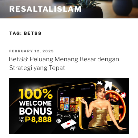
Skip
RESALTALISLAM
to
content
TAG:
BET88
POSTED
FEBRUARY 12, 2025
ON
Bet88: Peluang Menang Besar dengan
Strategi yang Tepat