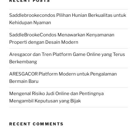
RECENT POSTS
Saddlebrookecondos Pilihan Hunian Berkualitas untuk
Kehidupan Nyaman
SaddleBrookeCondos Menawarkan Kenyamanan
Properti dengan Desain Modern
Aresgacor dan Tren Platform Game Online yang Terus
Berkembang
ARESGACOR Platform Modern untuk Pengalaman
Bermain Baru
Mengenal Risiko Judi Online dan Pentingnya
Mengambil Keputusan yang Bijak
RECENT COMMENTS