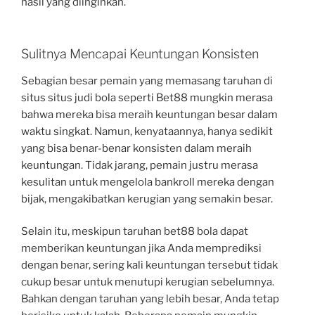
hasil yang diinginkan.
Sulitnya Mencapai Keuntungan Konsisten
Sebagian besar pemain yang memasang taruhan di
situs situs judi bola seperti Bet88 mungkin merasa
bahwa mereka bisa meraih keuntungan besar dalam
waktu singkat. Namun, kenyataannya, hanya sedikit
yang bisa benar-benar konsisten dalam meraih
keuntungan. Tidak jarang, pemain justru merasa
kesulitan untuk mengelola bankroll mereka dengan
bijak, mengakibatkan kerugian yang semakin besar.
Selain itu, meskipun taruhan bet88 bola dapat
memberikan keuntungan jika Anda memprediksi
dengan benar, sering kali keuntungan tersebut tidak
cukup besar untuk menutupi kerugian sebelumnya.
Bahkan dengan taruhan yang lebih besar, Anda tetap