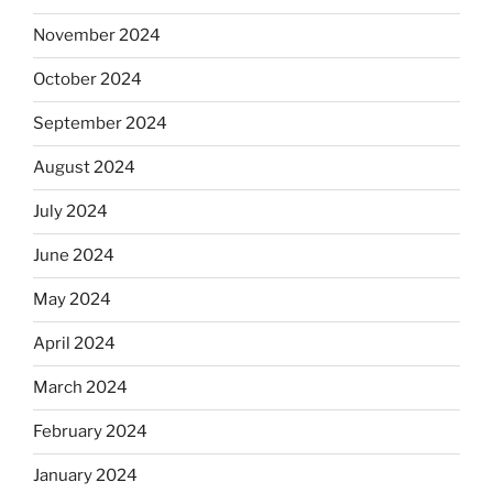
November 2024
October 2024
September 2024
August 2024
July 2024
June 2024
May 2024
April 2024
March 2024
February 2024
January 2024