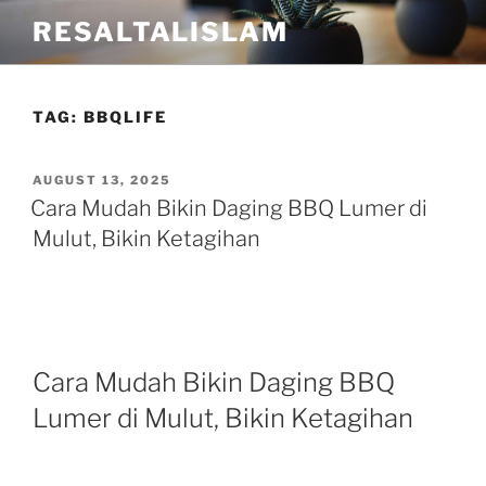
Skip
RESALTALISLAM
to
content
TAG:
BBQLIFE
POSTED
AUGUST 13, 2025
ON
Cara Mudah Bikin Daging BBQ Lumer di
Mulut, Bikin Ketagihan
Cara Mudah Bikin Daging BBQ
Lumer di Mulut, Bikin Ketagihan