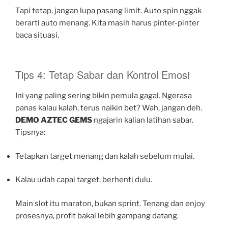
Tapi tetap, jangan lupa pasang limit. Auto spin nggak
berarti auto menang. Kita masih harus pinter-pinter
baca situasi.
Tips 4: Tetap Sabar dan Kontrol Emosi
Ini yang paling sering bikin pemula gagal. Ngerasa
panas kalau kalah, terus naikin bet? Wah, jangan deh.
DEMO AZTEC GEMS
ngajarin kalian latihan sabar.
Tipsnya:
Tetapkan target menang dan kalah sebelum mulai.
Kalau udah capai target, berhenti dulu.
Main slot itu maraton, bukan sprint. Tenang dan enjoy
prosesnya, profit bakal lebih gampang datang.