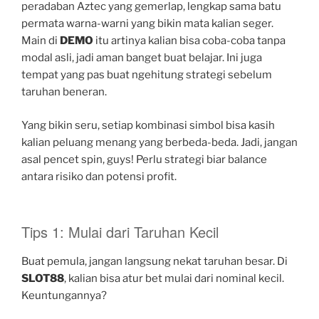
peradaban Aztec yang gemerlap, lengkap sama batu
permata warna-warni yang bikin mata kalian seger.
Main di
DEMO
itu artinya kalian bisa coba-coba tanpa
modal asli, jadi aman banget buat belajar. Ini juga
tempat yang pas buat ngehitung strategi sebelum
taruhan beneran.
Yang bikin seru, setiap kombinasi simbol bisa kasih
kalian peluang menang yang berbeda-beda. Jadi, jangan
asal pencet spin, guys! Perlu strategi biar balance
antara risiko dan potensi profit.
Tips 1: Mulai dari Taruhan Kecil
Buat pemula, jangan langsung nekat taruhan besar. Di
SLOT88
, kalian bisa atur bet mulai dari nominal kecil.
Keuntungannya?