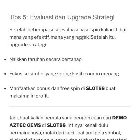
Tips 5: Evaluasi dan Upgrade Strategi
Setelah beberapa sesi, evaluasi hasil spin kalian. Lihat
mana yang efektif, mana yang nggak. Setelah itu,
upgrade strategi:
Naikkan taruhan secara bertahap.
Fokus ke simbol yang sering kasih combo menang.
Manfaatkan bonus dan free spin di
SLOT88
buat
maksimalin profit.
Jadi, buat kalian pemula yang pengen cuan dari
DEMO
AZTEC GEMS
di
SLOT88
, intinya: kenali dulu
permainannya, mulai dari kecil, pahami pola simbol,