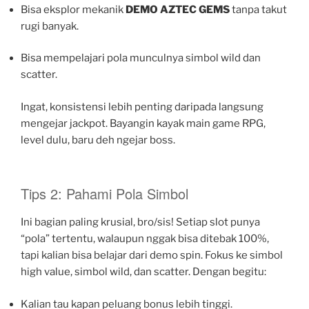
Bisa eksplor mekanik
DEMO AZTEC GEMS
tanpa takut
rugi banyak.
Bisa mempelajari pola munculnya simbol wild dan
scatter.
Ingat, konsistensi lebih penting daripada langsung
mengejar jackpot. Bayangin kayak main game RPG,
level dulu, baru deh ngejar boss.
Tips 2: Pahami Pola Simbol
Ini bagian paling krusial, bro/sis! Setiap slot punya
“pola” tertentu, walaupun nggak bisa ditebak 100%,
tapi kalian bisa belajar dari demo spin. Fokus ke simbol
high value, simbol wild, dan scatter. Dengan begitu:
Kalian tau kapan peluang bonus lebih tinggi.