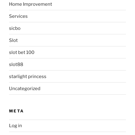
Home Improvement
Services
sicbo
Slot
slot bet 100
slot88
starlight princess
Uncategorized
META
Log in