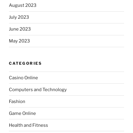
August 2023
July 2023
June 2023
May 2023
CATEGORIES
Casino Online
Computers and Technology
Fashion
Game Online
Health and Fitness