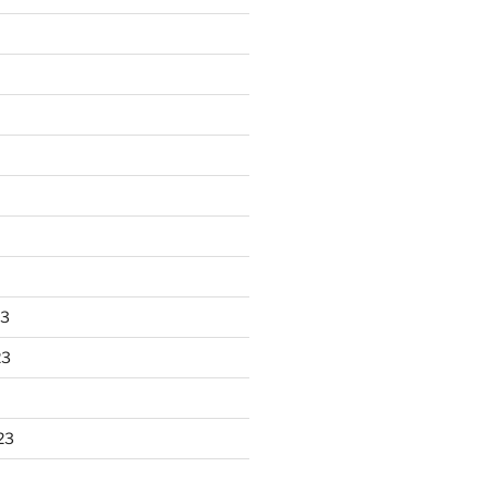
23
23
23