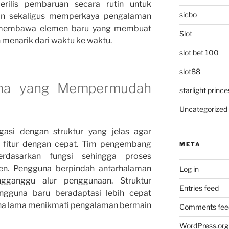
rilis pembaruan secara rutin untuk
sicbo
nan sekaligus memperkaya pengalaman
 membawa elemen baru yang membuat
Slot
n menarik dari waktu ke waktu.
slot bet 100
slot88
ana yang Mempermudah
starlight prince
Uncategorized
si dengan struktur yang jelas agar
fitur dengan cepat. Tim pengembang
META
dasarkan fungsi sehingga proses
sien. Pengguna berpindah antarhalaman
Log in
ganggu alur penggunaan. Struktur
Entries feed
gguna baru beradaptasi lebih cepat
na lama menikmati pengalaman bermain
Comments fee
WordPress.org