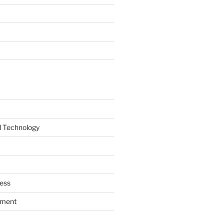
 Technology
ness
ement