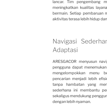
lancar. Tim pengembang me
meningkatkan kualitas laya
bermain. Setiap pembaruan
aktivitas terasa lebih hidup da
Navigasi Sederh
Adaptasi
ARESGACOR menyusun naviga
pengguna dapat menemukan 
mengelompokkan menu ber
pencarian menjadi lebih efi
tanpa hambatan yang meng
sederhana ini membantu pen
sekaligus mendukung penggu
dengan lebih nyaman.